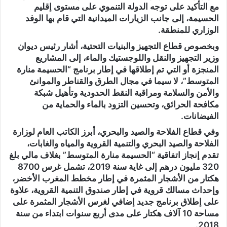
مع التأكيد على توجه الدولة التنموي على مستوى إقليم
الحسيمة، إلى جانب الزيارات الميدانية التي قام بها الوفد
الوزاري للمنطقة.
وبخصوص قطاع التجهيز والبنيات التحتية، أشار رئيس ديوان
وزير التجهيز والنقل واللوجستيك والماء، إلى المشاريع
المنجزة أو التي تم إطلاقها في إطار برنامج “الحسيمة منارة
المتوسط”، لا سيما في مجال الطرق والقناطر والموانئ
والأمن والسلامة ومراقبة النقط الحدودية وتأهيل شبكة
مكافحة الحرائق، وتحسين التزود بالماء والحماية من
الفيضانات.
وفي قطاع الفلاحة والصيد والبحري، أبرز الكاتب العام لوزارة
الفلاحة والصيد البحري والتنمية القروية والمياه والغابات،
تقدم إنجاز اتفاقية “الحسيمة منارة المتوسط” بغلاف مالي بلغ
320 مليون درهم إلى غاية سنة 2019، تشمل غرس 8700
هكتار من الأشجار المثمرة في إطار مخطط المغرب الأخضر،
وإحداث مسالك قروية في إطار صندوق التنمية القروية، علاوة
على إطلاق برنامج جديد إضافي لغرس الأشجار المثمرة على
مساحة 10 آلاف هكتار على مدى أربع سنوات ابتداء من سنة
2018.