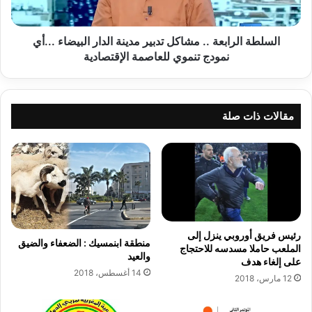
ع
ل
ا
ر
ض
ا
السلطة الرابعة .. مشاكل تدبير مدينة الدار البيضاء ...أي
د
ب
نمودج تنموي للعاصمة الإقتصادية
ي
ع
ة
ة
ا
.
ل
.
مقالات ذات صلة
ع
م
ا
ش
م
ا
ة
ك
ل
ل
م
ت
و
د
ظ
ب
رئيس فريق أوروبي ينزل إلى
منطقة ابنمسيك : الضعفاء والضيق
ف
ي
الملعب حاملا مسدسه للاحتجاج
والعيد
ي
ر
على إلغاء هدف
ا
14 أغسطس، 2018
م
12 مارس، 2018
ل
د
إ
ي