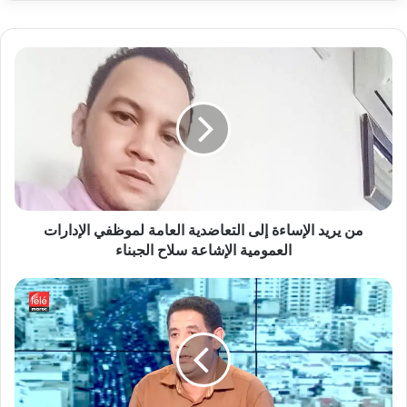
م
ن
ي
ر
ي
د
ا
ل
إ
س
من يريد الإساءة إلى التعاضدية العامة لموظفي الإدارات
ا
العمومية الإشاعة سلاح الجبناء
ء
ة
ا
إ
ل
ل
س
ى
ل
ا
ط
ل
ة
ت
ا