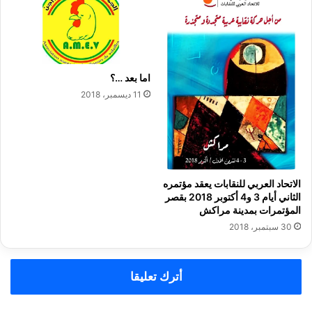
د
ن
ا
ة
ر
ا
ا
ل
ت
د
اما بعد …؟
ا
ا
ل
ر
11 ديسمبر، 2018
ع
ا
م
ل
و
ب
م
ي
ي
ض
ة
ا
الاتحاد العربي للنقابات يعقد مؤتمره
ا
ء
الثاني أيام 3 و4 أكتوبر 2018 بقصر
ل
المؤتمرات بمدينة مراكش
.
إ
.
30 سبتمبر، 2018
ش
.
ا
أ
ع
ي
أترك تعليقا
ة
ن
س
م
ل