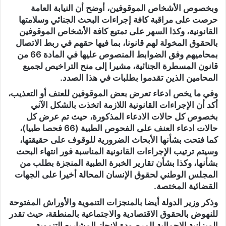
وبخصوص الأشخاص الموقوفين، أوضح أن النيابة العامة
حرصت على مراقبة كافة إجراءات البحث الجنائي وسلامتها
القانونية، وكذا السهر على تمتيع كافة الأشخاص الموقوفين
بالحقوق المخولة لهم قانونا، بما فيها حقهم في ربط الاتصال
بمحاميهم وفق الضوابط المنصوص عليها في المادة 66 من
قانون المسطرة الجنائية، مشيرا إلى منح التراخيص لجميع
المحامين الذين تقدموا بطلبات في هذا الصدد.
وفي ما يخص ادعاء تعرض بعض الموقوفين للعنف أو التعذيب،
أكد أن الإجراءات القانونية اللازمة اتخذت بالشكل الآني
بخصوص كل حالات الادعاء المذكورة، حيث تم عرض كل
حالات ادعاء العنف على الفحوص الطبية (66 فحصا طبيا)،
كما فتحت بشأنها الأبحاث الضرورية للوقوف على حقيقتها،
وسيتم ترتيب الإجراءات القانونية المناسبة فور انتهاء البحث
بشأنها، وكذا بشأن تقارير الخبرة الطبية المنجزة بطلب من
المجلس الوطني لحقوق الإنسان المحالة أخيرا على الجهات
القضائية المختصة.
وذكر وزير الدولة أيضا بالمنجزات التنموية والأوراش المفتوحة
للنهوض بالحقوق الاقتصادية والاجتماعية بالمنطقة، حيث تقدر
الميزانية الإجمالية المرصودة لإنجاز المشاريع التنموية