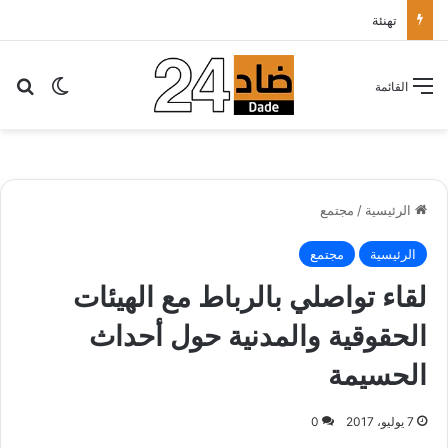
حماما يتلقى تشجيعات ودعم قيادة “البام” لاستكمال مساره مرشحا للانتخابات التشريعية بمولاي رشيد
بح
الوضع ا
القائمة
الرئيسية
/
مجتمع
الرئيسية
مجتمع
لقاء تواصلي بالرباط مع الهيئات
الحقوقية والمدنية حول أحداث
الحسيمة
7 يوليو، 2017
0