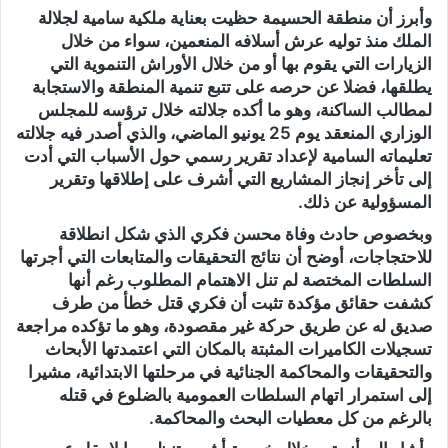
وأبرز أن منطقة الحسيمة حظيت بعناية ملكية سامية لجلالة
الملك منذ توليه عرش أسلافه المنعمين، سواء من خلال
الزيارات التي يقوم بها أو من خلال الأوراش التنموية التي
يطلقها، فضلا عن حرصه على تتبع تنمية المنطقة والاستجابة
لمطالب الساكنة، وهو ما أكده جلالته خلال ترؤسه للمجلس
الوزاري المنعقد يوم 25 يونيو الماضي، والذي أصدر فيه جلالته
تعليماته السامية لإعداد تقرير رسمي حول الأسباب التي أدت
إلى تأخر إنجاز المشاريع التي أشرف على إطلاقها وتقرير
المسؤولية عن ذلك.
وبخصوص حادث وفاة محسن فكري الذي شكل انطلاقة
للاحتجاجات، أوضح أن نتائج التحقيقات والمتابعات التي أجرتها
السلطات المختصة لم تنل الاهتمام المطلوب رغم أنها
كشفت حقائق مؤكدة تثبت أن فكري قتل خطأ من طرف
صديق له عن طريق حركة غير مقصودة، وهو ما تؤكده مراجعة
تسجيلات الكاميرات المثبتة بالمكان التي اعتمدتها الأبحاث
والتحقيقات والمحاكمة الجنائية في مرحلتها الابتدائية، مشيرا
إلى استمرار اتهام السلطات العمومية بالضلوع في قتله
بالرغم من كل معطيات البحث والمحاكمة.