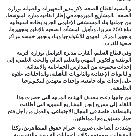
وبالنسبة لقطاع الصحة، ذكر مدير التجهيزات والصيانة بوزارة
الصحة، بالمشاريع المبرمجة في إطار اتفاقية منارة المتوسط،
من جملتها بناء المستشفى الإقليمي الجديد بطاقة استيعابية
تبلغ 250 سريرا، وتأهيل المنشآت الصحية بالإقليم وتجهيزها،
وتجهيز المركز الجهوي للأنكولوجيا وبناء وتجهيز خمسة مراكز
صحية للقرب.
وفي قطاع التعليم، أشارت مديرة التواصل بوزارة التربية
الوطنية والتكوين المهني والتعليم العالي والبحث العلمي، إلى
إحداث مجموعة من المدارس الجماعاتية والابتدائية،
والثانويات الإعدادية والثانويات التأهيلية، والداخليات، علاوة
على إحداث نواة جامعية، وإحداث معهدين للتكنولوجيا
التطبيقية.
من جانبها دعت مختلف الهيئات المدنية التي حضرت هذا
اللقاء، إلى تسريع إنجاز المشاريع التنموية التي أطلقت
بالمنطقة، خاصة في المجال الاجتماعي، والعمل من أجل فتح
حوار مسؤول مع المواطنين.
وشددت أيضا على ضرورة احترام حقوق المتظاهرين، وكذا
المعتقلين، وتمتيعهم بكافة الضمانات القانونية والدستورية