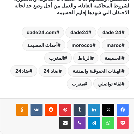
لشروط المحاكمة العادلة، والعمل من أجل وضع حد لحالة
الاحتقان التي شهدها إقليم الحسيمة.
dade24.com
dade24
dade 24
maroc
morocco
أحداث الحسيمة
الحسيمة
الرباط
المغرب
الهيئات الحقوقية والمدنية
ضاد 24
ضاد24
لقاء تواصلي
مغرب
لينكدإن
‏Tumblr
بينتيريست
‏Reddit
‏VKontakte
Odnoklassniki
‫Pocket
واتساب
تيلقرام
ڤايبر
مشاركة عبر البريد