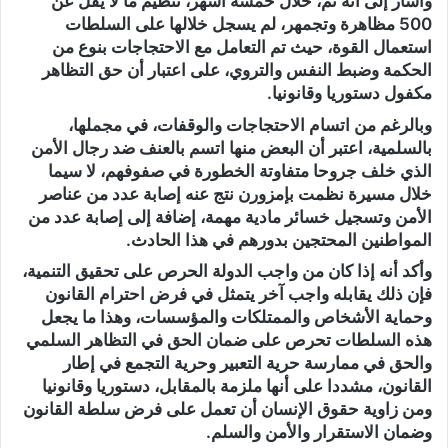
وأشار إلى أنه تم، خلال خمسة أشهر، تنظيم ما لا يقل عن
500 مظاهرة وتجمهر، لم يسجل خلالها على السلطات
استعمال القوة، حيث تم التعامل مع الاحتجاجات بنوع من
الحكمة وضبط النفس والتروي، على اعتبار أن حق التظاهر
مكفول دستوريا وقانونيا.
وبالرغم من اتسام الاحتجاجات والوقفات، في مجملها،
بالسلمية، اعتبر أن البعض منها اتسم بالعنف ضد رجال الأمن
الذي خلف جروحا متفاوتة الخطورة في صفوفهم، لا سيما
خلال مسيرة نظمت بإمزورن نتج عنه إصابة عدد من عناصر
الأمن وتسجيل خسائر مادية مهمة، إضافة إلى إصابة عدد من
المواطنين المحتجين بدورهم في هذا الحادث.
وأكد أنه إذا كان من واجب الدولة الحرص على تحقيق التنمية،
فإن ذلك يقابله واجب آخر يتمثل في فرض احترام القانون
وحماية الأشخاص والممتلكات والمؤسسات، وهذا ما يجعل
هذه السلطات تحرص على ضمان الحق في التظاهر السلمي
والحق في ممارسة حرية التعبير وحرية التجمع في إطار
القانون، مشددا على أنها ملزمة بالمقابل، دستوريا وقانونيا
ومن زاوية حقوق الإنسان أن تعمل على فرض سلطة القانون
وضمان الاستقرار والأمن والسلم.