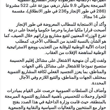
المبرمجة بحوالي 9.9 مليار درهم، موزعة على 522 مشروعا
(286 في طور الإنجاز و236 في طور الانطلاق)، مقسمة
على 14 مجالا.
وأكد أن الاستجابة للمطالب المعروضة في طور الإنجاز
أصبحت قرارا ملكيا صارما وحرصا حكوميا واضحا على درجة
تفرغ الوزراء المعنيين لتتبع مشاريع وزاراتهم خلال الصيف، كما
هو الشأن بالنسبة للعديد من المطالب الأخرى، كمطلب
إحداث الآلية الوطنية للوقاية من التعذيب ووضع الاستراتيجية
الوطنية لمناهضة الإفلات من العقاب.
ولفت إلى أن منهجية الاشتغال على مشاكل إقليم الحسيمة
ستصبح نموذجا للاشتغال على مشاكل باقي الجهات
والمناطق، بما يعزز التجسيد الفعلي لكافة المشاريع التنموية
بمختلف الجهات والمناطق، والتتبع اللازم وفي الآجال
المحددة.
وأضاف أن السلطات العمومية حرصت على القيام بمبادرات
للحوار وحملات للتحسيس بأهمية المشاريع التنموية المبرمجة
بالمنطقة، حيث قامت وزارة الداخلية في هذا الصدد بفتح
حوار مع المنتخبين والفعاليات السياسية والنقابية والجمعوية