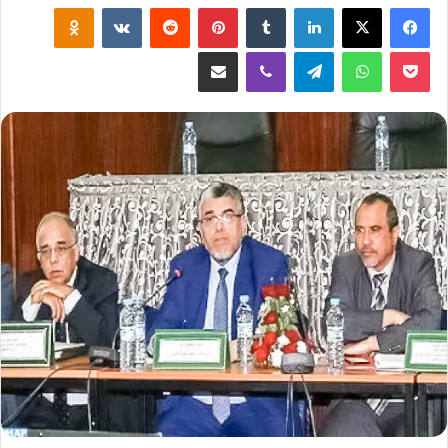
لينكدإن
‏Tumblr
بينتيريست
‏Reddit
‏VKontakte
Odnoklassniki
‫Pocket
واتساب
تيلقرام
ڤايبر
مشاركة عبر البريد