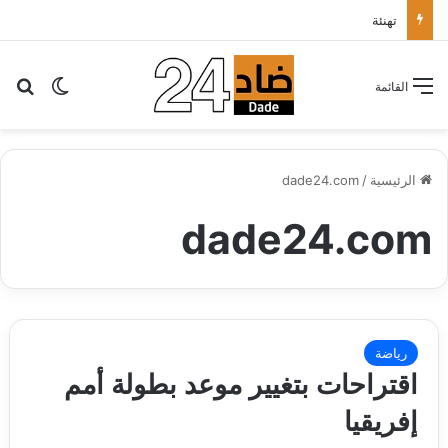
حماما يتلقى تشجيعات ودعم قيادة “البام” لاستكمال مساره مرشحا للانتخابات التشريعية بمولاي رشيد
بح
الوضع ا
القائمة
الرئيسية
/
dade24.com
dade24.com
رياضة
اقتراحات بتغيير موعد بطولة أمم
إفريقيا