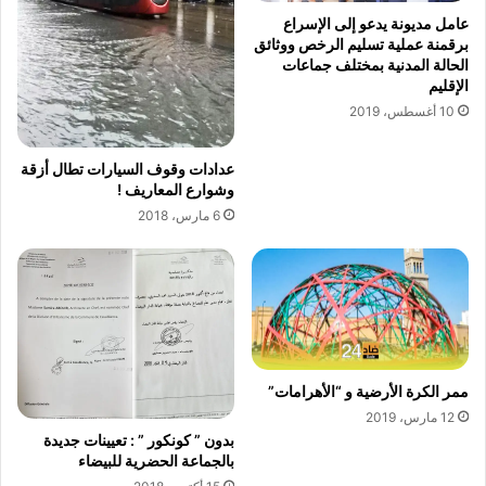
عامل مديونة يدعو إلى الإسراع
برقمنة عملية تسليم الرخص ووثائق
الحالة المدنية بمختلف جماعات
الإقليم
10 أغسطس، 2019
عدادات وقوف السيارات تطال أزقة
وشوارع المعاريف‮ !‬
6 مارس، 2018
ممر الكرة الأرضية و “الأهرامات”
12 مارس، 2019
بدون ” كونكور ” : تعيينات جديدة
بالجماعة الحضرية للبيضاء