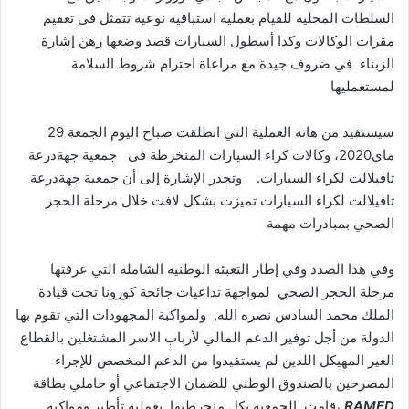
السلطات المحلية للقيام بعملية استباقية نوعية تتمثل في تعقيم
مقرات الوكالات وكدا أسطول السيارات قصد وضعها رهن إشارة
الزبناء في ضروف جيدة مع مراعاة احترام شروط السلامة
لمستعمليها
سيستفيد من هاته العملية التي انطلقت صباح اليوم الجمعة 29
ماي2020، وكالات كراء السيارات المنخرطة في جمعية جهةدرعة
تافيلالت لكراء السيارات. وتجدر الإشارة إلى أن جمعية جهةدرعة
تافيلالت لكراء السيارات تميزت بشكل لافت خلال مرحلة الحجر
الصحي بمبادرات مهمة
وفي هدا الصدد وفي إطار التعبئة الوطنية الشاملة التي عرفتها
مرحلة الحجر الصحي لمواجهة تداعيات جائحة كورونا تحت قيادة
الملك محمد السادس نصره الله, ولمواكبة المجهودات التي تقوم بها
الدولة من أجل توفير الدعم المالي لأرباب الاسر المشتغلين بالقطاع
الغير المهيكل اللدين لم يستفيدوا من الدعم المخصص للإجراء
المصرحين بالصندوق الوطني للضمان الاجتماعي أو حاملي بطاقة
RAMED
،قامت الجمعية بكل منخرطيها بعملية تأطير ومواكبة