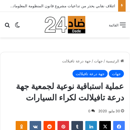
ائتلاف نقابي يحذر من تداعيات مشروع قانون المنظومة المعلوماتية الصحية ويدعو الحكومة إلى إعادة النظر فيه..
بح
الوضع ا
القائمة
الرئيسية
/
جهات
/
جهة درعة تافيلالت
جهات
جهة درعة تافيلالت
عملية استباقية نوعية لجمعية جهة
درعة تافيلالت لكراء السيارات
30 مايو، 2020
0
لينكدإن
بينتيريست
klassniki