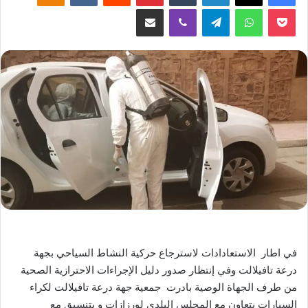
‫Pocket
واتساب
تيلقرام
ڤايبر
مشاركة عبر البريد
في اطار الاستعادادات لاسترجاع حركية النشاط السياحي بجهة
درعة تافيلالت وفي إنتظار صدور دليل الإجراءات الاحترازية الصحية
من طرف الجهاة الوصية بادرت جمعية جهة درعة تافيلالت لكراء
السيارات بتعاون مع المجلس البلدي لورزازات و بتنسيق مع