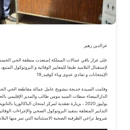
عزالدين زهير
على غرار باقي عمالات المملكة إستعدت منطقة الحي الحسني ل
لإستقبال التلاميذ طبقا للمعايير الوقائية و البروتوكول المتبع
الإمتحانات و تفادي عدوى وباء كوفيد_19
وقامت السيدة خديجة بنشويخ عامل عمالة مقاطعة الحي الحسني 
يوليوز 2020 ، بزيارة تفقدية لمركز امتحان الباكالوريا ب
التدابير المتعلقة بتنفيذ البروتوكول الصحي والإجراءات الوق
شروط تراعي الظرفية الصحية الاستثنائية التي تمر منها البلاد