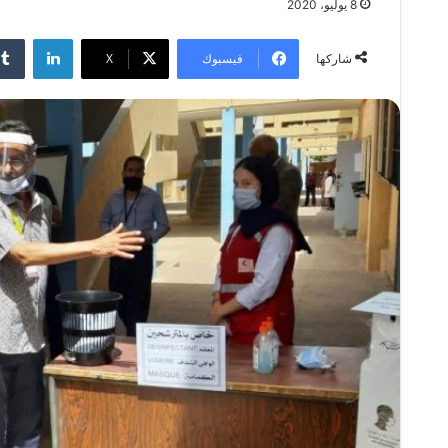
8 يوليو، 2020
لينكدإ
فيسبوك
‫X
شاركها