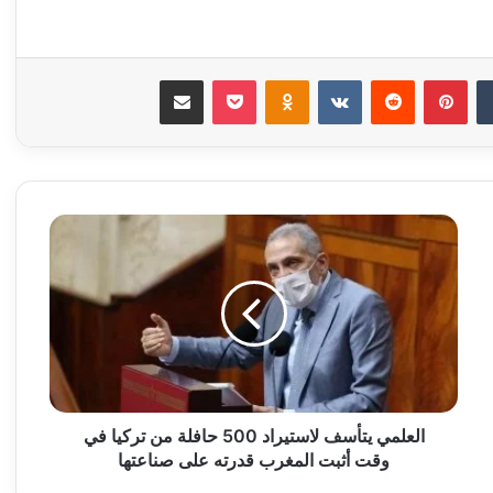
ن
بينتيريست
Odnoklassniki
‫Pocket
مشاركة عبر البريد
العلمي
يتأسف
لاستيراد
500
حافلة
من
تركيا
في
وقت
أثبت
العلمي يتأسف لاستيراد 500 حافلة من تركيا في
المغرب
وقت أثبت المغرب قدرته على صناعتها
قدرته