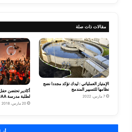
تدريجيا
مقالات ذات صلة
الإمتياز العملياتي : ليدك تؤكد مجددا نضج
نظامها للتسيير المندمج
أكادير تحتضن حفل 
لطلبة مدرسة EMAA
7 مارس، 2022
20 مارس، 2018
أترك