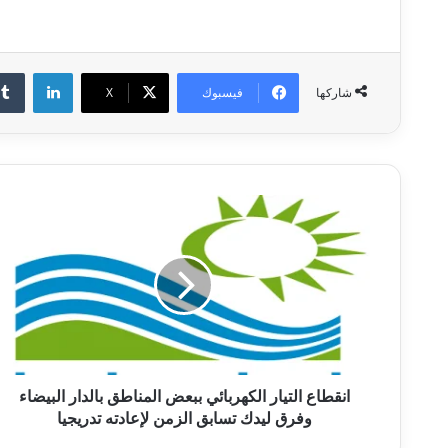
لينكدإ
فيسبوك
‫X
شاركها
انقطاع
التيار
الكهربائي
ببعض
المناطق
بالدار
البيضاء
وفرق
ليدك
تسابق
انقطاع التيار الكهربائي ببعض المناطق بالدار البيضاء
الزمن
وفرق ليدك تسابق الزمن لإعادته تدريجيا
لإعادته