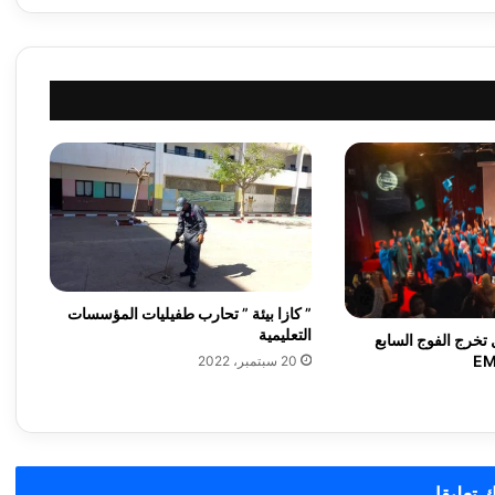
على
صناعتها
” كازا بيئة ” تحارب طفيليات المؤسسات
التعليمية
تخرج الفوج السابع
20 سبتمبر، 2022
 تعليقا