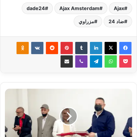
dade24
Ajax Amsterdam
Ajax
ضاد 24
مزراوي
لينكدإن
بينتيريست
klassniki
‫Pocket
واتساب
تيلقرام
ڤايبر
مشاركة عبر البريد
شركات
النظافة
تحرج
جماعة
البيضاء؟