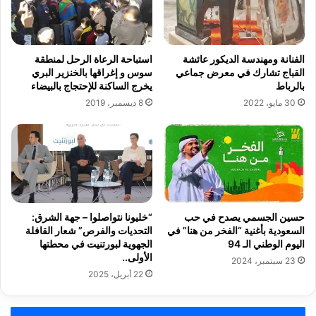
الفنانة ومهندسة الديكور عائشة
استباحة الرعاة الرحل لمنطقة
القباج تشارك في معرض جماعي
سوس و إغراقها بالخنزير البري
بالرباط
يخرج الساكنة للإحتجاج بالبيضاء
30 مايو، 2022
8 ديسمبر، 2019
حسين الجسمي يصدح في حب
“خليونا نتواصلوا – جهة الشرق:
السعودية بأغنية “الفخر من هنا” في
التحديات والفرص” شعار القافلة
اليوم الوطني الـ 94
الجهوية لبورتنيت في محطتها
الأولى..
23 سبتمبر، 2024
22 أبريل، 2025