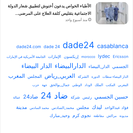
الأطباء الخواص يدعون أخنوش لتطبيق شعار الدولة
الاجتماعية بتقليص كلفة العلاج على المرضى…
منذ أسبوع واحد
dade24
casablanca
dade 24
dade24.com
lydec
Ericsson
إريكسون
الإمارات
morocco
الجامعة الأمريكية في الإمارات
الدارالبيضاء
الدار البيضاء
الجسمي
الدار_البيضاء
العربي_رياض
المغرب
المجلس
الدار البيضاء سطات
الشركة
الدورة
جمال_بوالحق
المغربي
الملك
الوداد
الوطني
جهة
حزب
المكتب
ضاد 24
حسين الجسمي
ضاد24
شركة
رئيس
عمالة
ليدك
مدينة
مجلس
فؤاد عبدالواحد
محمد_السادس
محمد السادس
نجوى كرم
وحيد_مبارك
مديونة
مراكش
مقاطعة