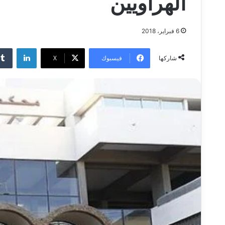
الهراويين
6 فبراير، 2018
لينكدإن
فيسبوك
‫X
شاركها