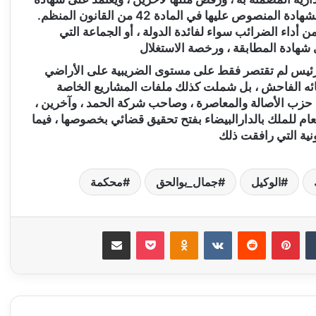
ص عليها في المادة 42 من القانون المنظم.
 أداء الضرائب سواء لفائدة الدولة ، أو الجماعة التي
 شهادة المطابقة ، ورخصة الاستغلال
لرئيس لم تقتصر فقط على مستوى الضريبية على الأراضي
تنائه الفاحش ، بل شملت كذلك ملفات المشاريع الخاصة
من حزب الأصالة والمعاصرة ، وصاحب شركة الحمد ، وآخرين ،
عام للملك بالدارالبيضاء بفتح تحقيق قضائي بخصوصها ، فيما
ونية التي رافقت ذلك
الوكيل
جمال_بوالحق
محكمة
‏Tumblr
بينتيريست
‏Reddit
‏VKontakte
Odnoklassniki
‫Pocket
مشاركة عبر البريد