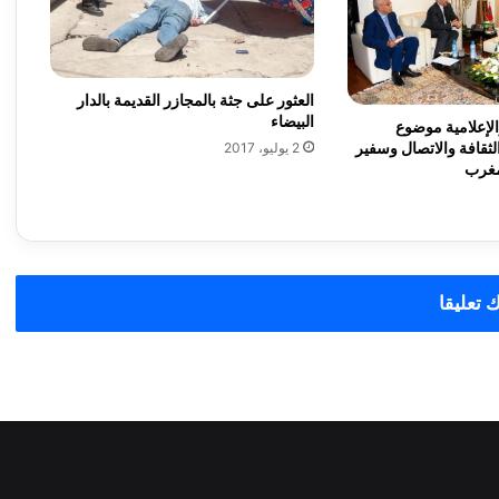
ن
ع
ق
ا
العثور على جثة بالمجازر القديمة بالدار
د
البيضاء
أ
والإعلامية موضوع
ش
لثقافة والاتصال وسفير
2 يوليو، 2017
لمغرب
غ
ا
ل
د
و
ر
 تعليقا
ة
ف
ب
ر
ا
ي
ر
ب
ا