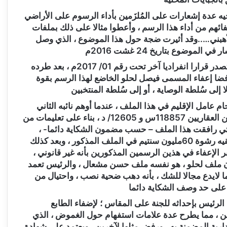
يه عدة إشعارات على المُلزَمين بأداء الرسوم على الأراضي
إعفائهم من أداء هذا الرسم ، وأعطوا مثالا على ذلك بملفات
لأهبني…..وقد أثيرت ضجة حول هذا الموضوع ، الذي وصل
وضوع بتاريخ 24 غشت 2016م
وتشير نفس الشكاية دائما ، على أن رئيس الجماعة استصدر قرارا انفراديا آخر تحت رقم 01/ 2017م ، بعد طرده
رفضا إعفاء المسمى فيصل لحلو الخاضع لهذا الرسم بقوة
ا إلى سُلطة الوصاية ، أو إلى سُلطة المنتخبين
عامل الإقليم في هذا الملف ، عندما أوهم نائبه الثاني
عبد الرحيم إنتاج ، على أنه يجب الخروج لمعاينة الرسمين العقاريين 118857س و 12605/ د ، بناء على تعليمات من
، التي رافقت هذا الملف – حسب مضمون الشكاية دائما- ،
وبعد اتهام العضو الجماعي بوشعيب الزوبير للرئيس بتلقيه رشوة 60مليون سنتيم في الملف المذكور ، وبعد كذلك
تبر الإعفاء في هذين الرسمين المذكورين بأنه غير قانوني ،
ن ملف لحلو ، هو نفسه ملف حسن مشعال ، والرئيس تعمد
ما لايدع مجالا للشك ، بأنه دهب ضحية نصب ، واحتيال من
 على حد وصف الشكاية دائما
الرئيس بإحداثه للجنة على المقاس ؛ لإضفاء الطابع
ين ، مما يطرح عدة علامات استفهام حول الغموض ، الذي
ارية المضمنة به ، ورفض مثلها لآخرين ، ويعتمد على شهادة