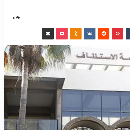
0
‏Tumblr
بينتيريست
‏Reddit
‏VKontakte
Odnoklassniki
‫Pocket
مشاركة عبر البريد