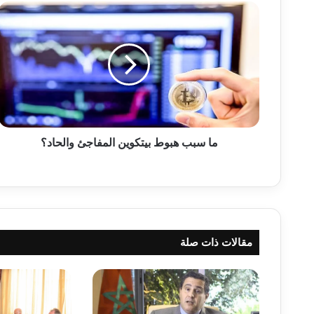
م
ا
س
ب
ب
ه
ب
و
ط
ب
ما سبب هبوط بيتكوين المفاجئ والحاد؟
ي
ت
ك
و
ي
ن
مقالات ذات صلة
ا
ل
م
ف
ا