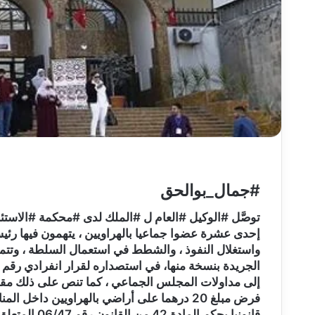
#جمال_بوالحق
توصَّل #الوكيل #العام ل #الملك لدى #محكمة #الاستئ
إحدى عشرة عضوا جماعيا بالهراويين ، يتهمون فيها رئي
واستغلال النفوذ ، والشطط في استعمال السلطة ، وتت
فرض مبلغ 20 درهما على أراضي بالهراويين داخل
قانونيا بحكم المادة 42 من القانون رقم 06/47 المتعلق بالجبايات المحلية