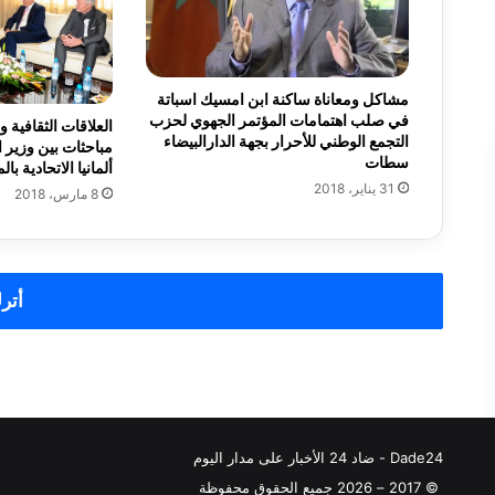
ج
ئ
و
ا
مشاكل ومعاناة ساكنة ابن امسيك اسباتة
ل
في صلب اهتمامات المؤتمر الجهوي لحزب
ح
العلاقات الثقافية 
التجمع الوطني للأحرار بجهة الدارالبيضاء
ا
مباحثات بين وزير ا
سطات
ألمانيا الاتحادية با
د
31 يناير، 2018
؟
8 مارس، 2018
أترك
Dade24 - ضاد 24 الأخبار على مدار اليوم
© 2017 – 2026 جميع الحقوق محفوظة