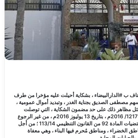
ناف ب #الدارالبيضاء ، بشكاية أحيلت عليه مؤخرا من طرف
سهم مصطفى الصديق بجناية الغدر ، وتبديد أموال عمومية ،
مثل مظاهر ذلك على حد مضمون الشكاية ، التي توصلت
الجريدة بنسخة منها، في استصداره لقرار انفرادي رقم 1217/ 2016م ، بتاريخ 13 يوليوز 2016م ، من غير الرجوع
إلى مداولات المجلس الجماعي ، كما تنص على ذلك مقتضيات المادة 92 من القانون التنظيمي 113/14 ؛ من أجل
 المناطق الخضراء ، ومناطق مُحرم فيها البناء ، وهي معفاة