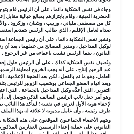
وجاء في نفس الشكاية دائما ، على أن الرئيس قام بتوج
الحضرية المبنية ، وقام بابتزازهم بمبالغ خيالية مقابل 
كل من مصطفى ملياني ، وربيب ، وشنان ، وزكرود ، وا
صداه لعامل الإقليم ، الذي طالب الرئيس بتقديم استفسار في الم
لوكيل المداخيل ، ومدير المصالح من عملهما ، بعد أن 
القانون ، بينما الرئيس تشبث باعفاءه من غير الرجوع ، ل
وتُضيف نفس الشكاية كذاك ، على أن الرئيس حاول إقحام 
العامل، وهو ما تم بالفعل ، لكن بعد الضجة الإعلامية 
التقرير ، الذي أعدَّه وكيل المداخيل بالجماعة ، الذي اع
وهو أمر جعل نائب الرئيس السالف الذكر،يتوصل إلى أ
لإخفاء هوية الأول لغرض في نفسه ؛ ليتأكد هذا النائب ب
طرف رئيسه ، وأن عامل مديونة لا علاقة له بهذا الملف
ويتهم الأعضاء الجماعيون الموقعون على هذه الشكاية ، 
القانوني على عملية إعفاء الرسمين العقاريين المذكور
يرافق هذا الملف ، الذي وافق الرئيس على الشهادة الإد