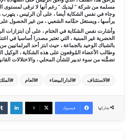
مسلمة من شركة ” ليديك ” رغم أنها لا ترقى لمستوى الشهادة المنصو
وجاء في نفس الشكاية أيضا ، على أن الرئيس ، يتهرب من
يرأسها ، ويستغل حمَّامه الشعبي ، من غير الحصول على
وأشارت نفس الشكاية في الختام ، على أن ابتزازات ا
الحضرية غير المبنية ، التي تعتبر مصدرا أساسيا في اغ
بالشباك الوحيد بالجماعة ، حيث ابتز أحد البرلمانيين 
وطالب الأعضاء المُوقعون على هذه الشكاية ، الوكيل ال
تضمًّنه من سوء تدبير للشأن المحلي ، والاختلالات القان
الاستئناف
الدارالبيضاء
العام
الملك
لينكدإن
فيسبوك
‫X
شاركها