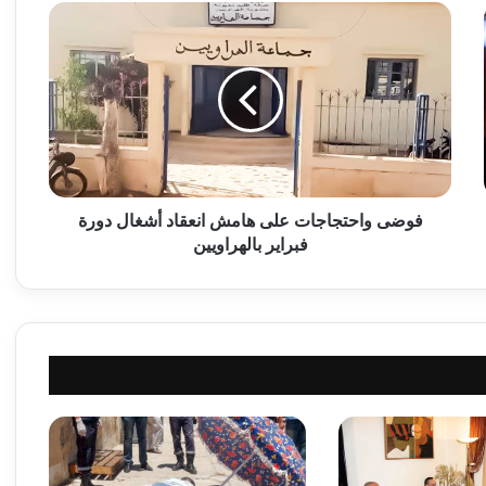
ف
و
ض
ى
و
ا
ح
ت
ج
ا
فوضى واحتجاجات على هامش انعقاد أشغال دورة
ج
فبراير بالهراويين
ا
ت
ع
ل
ى
ه
ا
م
ش
ا