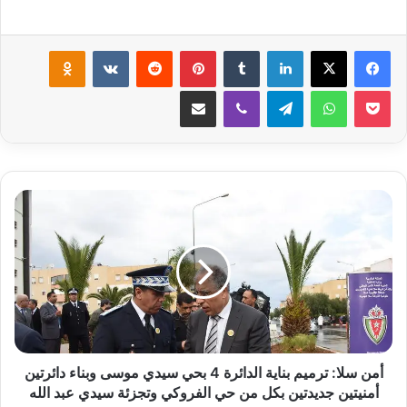
لينكدإن
‏Tumblr
بينتيريست
‏Reddit
‏VKontakte
Odnoklassniki
‫Pocket
واتساب
تيلقرام
ڤايبر
مشاركة عبر البريد
أ
م
ن
س
ل
ا
:
ت
ر
م
أمن سلا: ترميم بناية الدائرة 4 بحي سيدي موسى وبناء دائرتين
ي
أمنيتين جديدتين بكل من حي الفروكي وتجزئة سيدي عبد الله