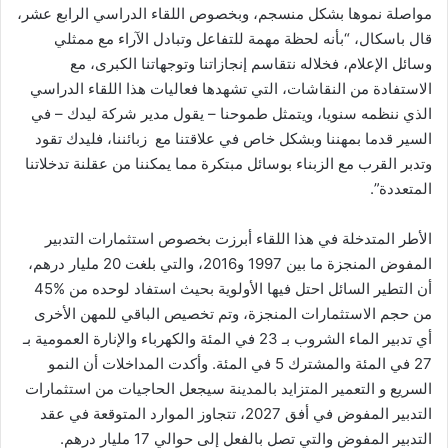
مواصلة نموها بشكل منسجم، وبخصوص اللقاء الدراسي الرابع عشر،
قال باسكال، “بأنه لحظة مهمة للتفاعل وتبادل الآراء مع ممثلي
وسائل الإعلام، فخلاله نتقاسم إنجازاتنا وتوجهاتنا الكبرى، مع
الاستفادة من النقاشات، التي تشهدها فعاليات هذا اللقاء الدراسي
الذي ننظمه سنويا، ويتمثل طموحنا – يقول مدير شركة ليدك – في
السير قدما بمهننا وبشكل خاص في علاقتنا مع زبائننا، فليدك تقود
وتدبر القرب مع الزبناء بوسائل مبتكرة مما يمكننا من عقلنة تدخلاتنا
المتعددة”.
الأطر المتدخلة في هذا اللقاء أبرزت بخصوص استثمارات التدبير
المفوض المنجزة ما بين 1997 و2016، والتي بلغت 20 مليار درهم،
أن التطير السائل احتل فيها الأولوية بحيث استفاد لوحده من
%
45
من حجم الاستثمارات المنجزة، وتم تخصيص الباقي للمهن الأخرى
أي تدبير الماء الشروب بـ 23 في المئة والكهرباء والإنارة العمومية بـ
27 في المئة والمشترك 5 في المئة. وأكدت المداخلات أن النمو
السريع و التعمير المتزايد بالمدينة سيجعل الحاجيات من استثمارات
التدبير المفوض في أفق 2027، تتجاوز الموارد المتوقعة في عقد
التدبير المفوض والتي تصل بالفعل إلى حوالي 17 مليار درهم.