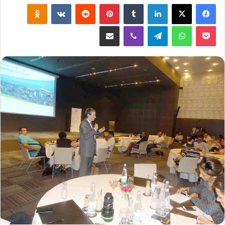
لينكدإن
‏Tumblr
بينتيريست
‏Reddit
‏VKontakte
Odnoklassniki
‫Pocket
واتساب
تيلقرام
ڤايبر
مشاركة عبر البريد