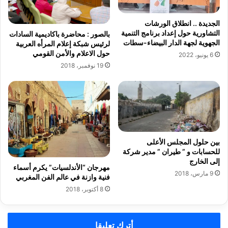
و
ل
س
ى
الجديدة .. انطلاق الورشات
ى
خ
التشاورية حول إعداد برنامج التنمية
بالصور : محاضرة باكاديمية السادات
و
ر
الجهوية لجهة الدار البيضاء-سطات
لرئيس شبكة إعلام المرأه العربية
ب
و
حول الاعلام والأمن القومي
6 يونيو، 2022
ن
ق
19 نوفمبر، 2018
ا
ا
ء
ت
د
م
ا
ش
ئ
ر
ر
و
ت
ع
بين حلول المجلس الأعلى
ي
"
للحسابات و ” طيران ” مدير شركة
ن
ج
إلى الخارج
مهرجان “الأندلسيات” يكرم أسماء
أ
و
9 مارس، 2018
فنية وازنة في عالم الفن المغربي
م
ط
8 أكتوبر، 2018
ن
ي
ي
ة
ت
ا
ي
ل
أترك تعليقا