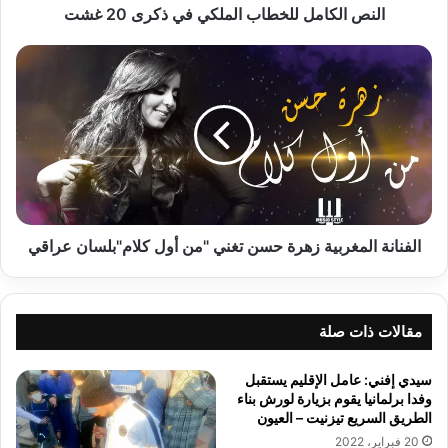
النص الكامل للخطاب الملكي في ذكرى 20 غشت
الفنانة
المغربية
زهرة
حسن
تغني
"من
أول
كلام"بلسان
عراقي
الفنانة المغربية زهرة حسن تغني "من أول كلام"بلسان عراقي
مقالات ذات صلة
سيدي إفني: عامل الإقليم يستقبل
وفدا برلمانيا يقوم بزيارة لورش بناء
الطريق السريع تيزنيت – العيون
20 فبراير، 2022