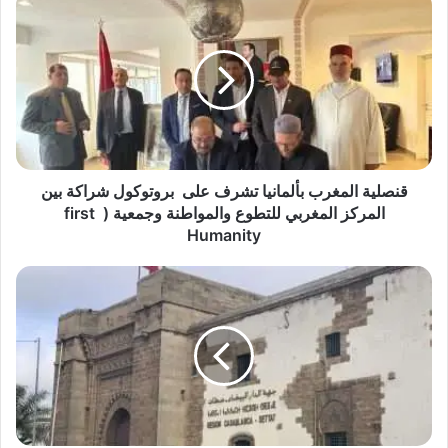
المغرب
بألمانيا
تشرف
على
بروتوكول
شراكة
بين
المركز
المغربي
قنصلية المغرب بألمانيا تشرف على بروتوكول شراكة بين
للتطوع
المركز المغربي للتطوع والمواطنة وجمعية ( first
والمواطنة
Humanity
وجمعية
(
جهة
first
الدارالبيضاء
Humanity
-سطات
تكذب
خبر
تمرير
صفقة
ب
839