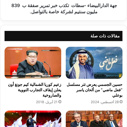
مليون
جهة الدارالبيضاء -سطات تكذب خبر تمرير صفقة ب 839
سنتيم
مليون سنتيم لشركة خاصة بالتواصل.
لشركة
خاصة
بالتواصل.
مقالات ذات صلة
زعيم كوريا الشمالية كيم جونغ أون
حسين الجسمي يعرض تتر مسلسل
يعلن إيقاف التجارب النووية
“فعل ماضي” من ألحان ياسر
والصاروخية
بوعلي
21 أبريل، 2018
28 أغسطس، 2024