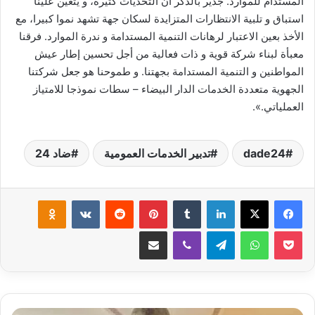
المستدام للموارد. جدير بالذكر أن التحديات كثيرة، و يتعين علينا
استباق و تلبية الانتظارات المتزايدة لسكان جهة تشهد نموا كبيرا، مع
الأخذ بعين الاعتبار لرهانات التنمية المستدامة و ندرة الموارد. فرقنا
معبأة لبناء شركة قوية و ذات فعالية من أجل تحسين إطار عيش
المواطنين و التنمية المستدامة بجهتنا. و طموحنا هو جعل شركتنا
الجهوية متعددة الخدمات الدار البيضاء – سطات نموذجا للامتياز
العملياتي.».
dade24
تدبير الخدمات العمومية
ضاد 24
لينكدإن
بينتيريست
klassniki
‫Pocket
واتساب
تيلقرام
ڤايبر
مشاركة عبر البريد
قنصلية