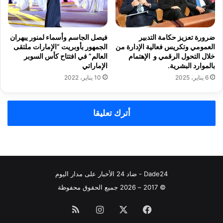
ضرورة تعزيز حكامة التدبير
فيصل الجاسم وأسماء لمنور يبهران
العمومي وتكريس فعالية الإدارة من
الجمهور بأوبريت “الإمارات ملتقى
خلال التحول الرقمي و الإهتمام
العالم” في افتتاح كأس السوبر
بالموارد البشرية.
الإماراتي
6 يناير، 2025
10 يناير، 2022
أترك تعليقا
Dade24 - ضاد 24 الأخبار على مدار اليوم
© 2017 – 2026 جميع الحقوق محفوظة
فيسبوك
‫X
انستقرام
ملخص