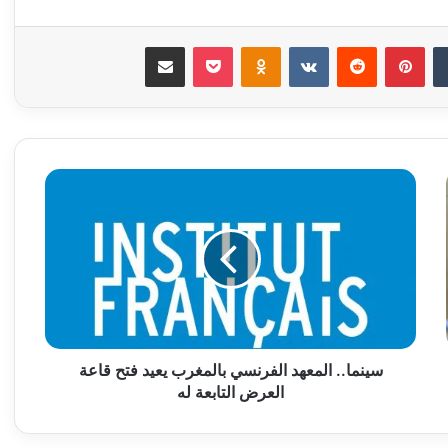
ن
بينتيريست
Odnoklassniki
‫Pocket
مشاركة عبر البريد
سينما..
المعهد
الفرنسي
بالمغرب
يعيد
فتح
قاعة
العرض
التابعة
له
سينما.. المعهد الفرنسي بالمغرب يعيد فتح قاعة
العرض التابعة له