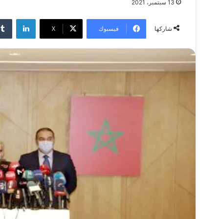
13 سبتمبر، 2021
لينكدإ
فيسبوك
‫X
شاركها