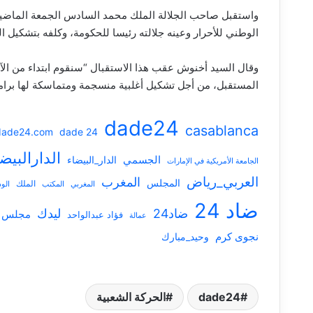
واستقبل صاحب الجلالة الملك محمد السادس الجمعة الماضي
الوطني للأحرار وعينه جلالته رئيسا للحكومة، وكلفه بتشكيل ا
وقال السيد أخنوش عقب هذا الاستقبال “سنقوم ابتداء من الآ
المستقبل، من أجل تشكيل أغلبية منسجمة ومتماسكة لها برامج
dade24
casablanca
dade 24
dade24.com
الدارالبيض
الجسمي
الدار_البيضاء
الجامعة الأمريكية في الإمارات
العربي_رياض
المغرب
المجلس
المغربي
الملك
الود
المكتب
ضاد 24
ضاد24
ليدك
مجلس
فؤاد عبدالواحد
عمالة
نجوى كرم
وحيد_مبارك
dade24
الحركة الشعبية