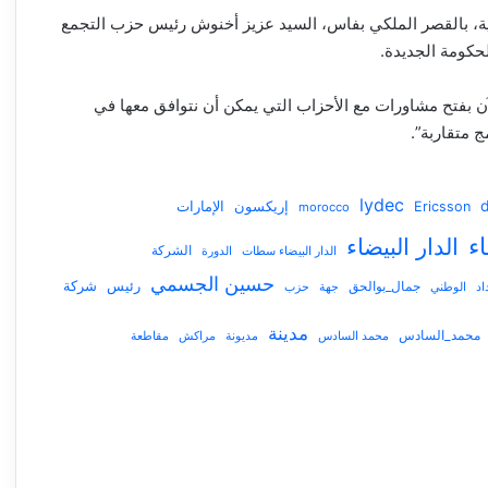
ة، بالقصر الملكي بفاس، السيد عزيز أخنوش رئيس حزب التجمع
لحكومة الجديدة.
ن بفتح مشاورات مع الأحزاب التي يمكن أن نتوافق معها في
 متقاربة”.
lydec
Ericsson
إريكسون
الإمارات
morocco
اء
الدار البيضاء
الدار البيضاء سطات
الشركة
الدورة
حسين الجسمي
شركة
جمال_بوالحق
رئيس
اد
الوطني
جهة
حزب
مدينة
محمد_السادس
محمد السادس
مديونة
مراكش
مقاطعة