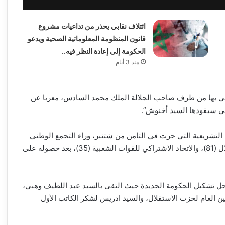
ائتلاف نقابي يحذر من تداعيات مشروع
قانون المنظومة المعلوماتية الصحية ويدعو
الحكومة إلى إعادة النظر فيه..
منذ 3 أيام
حظي بها من طرف صاحب الجلالة الملك محمد السادس، معربا عن
لتي سيقودها السيد أخنوش”.
التشريعية التي جرت في الثامن من شتنبر، وراء التجمع الوطني
للأحرار (102) وحزب الأصالة والمعاصرة (86)، وحزب الاستقلال (81)، والاتحاد الاشتراكي للقوات الشعبية (35)، بعد حصوله على
ل تشكيل الحكومة الجديدة حيث التقى بالسيد عبد اللطيف وهبي،
مين العام لحزب الاستقلال، والسيد ادريس لشكر الكاتب الأول