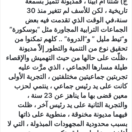
ج) شئنا أم أبينا ، فمديونة تتميز بسمعة
تاريخية ، لكن للأسف لم تتغير منذ 30
سنة،في الوقت الذي تقدمت فيه بعض
الجماعات الترابية المجاورة مثل “بوسكورة”
و”تيط مليل ” و”الدروة” .. كلهم تمكنوا من
تحقيق نوع من التنمية والتطور إلاّ مديونة
،ظلّت على حالها من حيث التهميش والإقصاء
طيلة مسارها الجماعي ، الذي مرَّت عليه
تجربتين جماعيتين مختلفتين ، التجربة الأولى
كانت على يد رئيس جماعي ، ينتمي لحزب
معين قضى بها ما يناهز عن 23 سنة ،
والتجربة الثانية على يد رئيس آخر ، ظلت
فيهما مديونة مخنوقة ، منطوية على ذاتها
بسبب محدودية المجهودات المبذولة ، التي لا