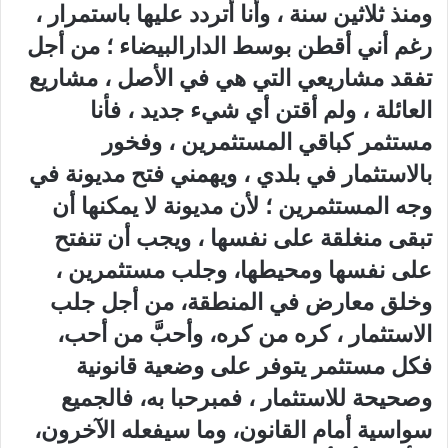
ومنذ ثلاثين سنة ، وأنا أتردد عليها باستمرار ،
رغم أني أقطن بوسط الدارالبيضاء ؛ من أجل
تفقد مشاريعي التي هي في الأصل ، مشاريع
العائلة ، ولم أقتن أي شيء جديد ، فأنا
مستثمر كباقي المستثمرين ، وفخور
بالاستثمار في بلدي ، ويهمني فتح مديونة في
وجه المستثمرين ؛ لأن مديونة لا يمكنها أن
تبقى منغلقة على نفسها ، ويجب أن تنفتح
على نفسها ومحيطها، وجلب مستثمرين ،
وخلق معارض في المنطقة، من أجل جلب
الاستثمار ، كره من كره، وأحبَّ من أحب،
فكل مستثمر يتوفر على وضعية قانونية
وصحيحة للاستثمار ، فمبرحبا به، فالجميع
سواسية أمام القانون، وما سيفعله الآخرون،