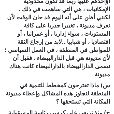
أؤاخذهم عليها ربما قد تكون محدودية
الإمكانيات ، هي التي ساهمت في ذلك ،
لكنني أظن على أنه اليوم قد حان الوقت لأن
تعرف مديونة ، تغييرا جذريا على كافة
المستويات ، سواء إداريا ، أو عمرانيا ، أو
اقتصاديا ، أو شبابيا ..لابد من إرجاع الثقة
للمواطن في المنطقة ، في العمل السياسي ؛
لأن مديونة هي قبل الدارالبيضاء ، فقبل أن
تسمى الدارالبيضاء بالدارالبيضاء كانت هناك
مديونة
س) ماذا تقترحون كمخطط للتنمية في
المنطقة لتجاوز هذه المشاكل وإعطاء مديونة
المكانة التي تستحقها ؟
ج) منذ تربعي على كرسي رئاسة المسؤولية