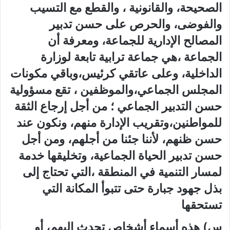
الصحيحة، والقانونية ، والقطع مع التسيب
والفوضى، والحرص على حسن تدبير
المصالح الإدارية للجماعة، ومعرفة أن
الجماعة ،هي جماعة ترابية تابعة لوزارة
الداخلية، وعلى عاتقي كرئيس،وباقي مكونات
المجلس الجماعي،والموظفين ، تقع مسؤولية
حسن التدبير الجماعي ؛ من أجل إرجاع الثقة
للمواطنين،وتقريب الإدارة منهم، ونكون عند
حسن ظنهم، لأننا جئنا من أجلهم، ومن أجل
حسن تدبير الحياة الجماعية، وتخليقها خدمة
لمسار التنمية في المنطقة ،التي تحتاج إلى
بذل جهود جبارة حتى تتبوأ المكانة التي
تستحقها
س) هذه أسماء أشخاص تحدث إليهم، أو