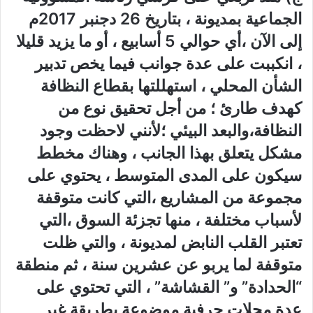
الجماعية بمديونة ، بتاريخ 26 دجنبر 2017م
إلى الآن ،أي حوالي 5 أسابيع ، أو ما يزيد قليلا
، انكببت على عدة جوانب فيما يخص تدبير
الشأن المحلي ، استهللتها بقطاع النظافة
كهدف طارئ ؛ من أجل تحقيق نوع من
النظافة،والبعد البيئي ؛لأنني لاحظت وجود
مشكل يتعلق بهذا الجانب ، وهناك مخطط
سيكون على المدى المتوسط ، يحتوي على
مجموعة من المشاريع ،التي كانت متوقفة
لأسباب مختلفة ، منها تجزئة السوق ،التي
تعتبر القلب النابض لمديونة ، والتي ظلت
متوقفة لما يربو عن عشرين سنة ، ثم منطقة
“الحدادة” و” القشاشة” ، التي تحتوي على
عدة محلات حرفية موضوعة بطريقة غير