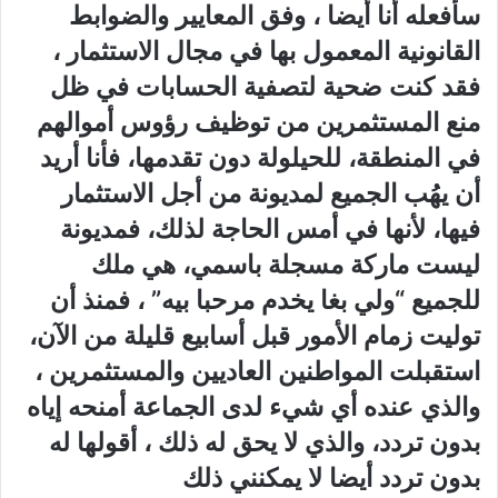
سأفعله أنا أيضا ، وفق المعايير والضوابط
القانونية المعمول بها في مجال الاستثمار ،
فقد كنت ضحية لتصفية الحسابات في ظل
منع المستثمرين من توظيف رؤوس أموالهم
في المنطقة، للحيلولة دون تقدمها، فأنا أريد
أن يهُب الجميع لمديونة من أجل الاستثمار
فيها، لأنها في أمس الحاجة لذلك، فمديونة
ليست ماركة مسجلة باسمي، هي ملك
للجميع “ولي بغا يخدم مرحبا بيه” ، فمنذ أن
توليت زمام الأمور قبل أسابيع قليلة من الآن،
استقبلت المواطنين العاديين والمستثمرين ،
والذي عنده أي شيء لدى الجماعة أمنحه إياه
بدون تردد، والذي لا يحق له ذلك ، أقولها له
بدون تردد أيضا لا يمكنني ذلك