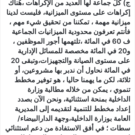
ج) كلّ جماعة لها العديد من الإكراهات ،هُناك
إكراهات على مستوى الميزانية، فليست لدينا
ميزانية مهمة ، تمكننا من تحقيق شيء مهم ،
فأنتم تعرفون محدودية الميزانيات الجماعية
ف 60 في المائة ،تلتهمها أجور الموظفين ،
و20 في المائة مخصصة للمسائل الإدارية
على مستوى الصيانة والتجهيزات،وتبقى 20
في المائة نحاول أن ندبر بها مشروعين، أو
ثلاثة، لكن ما يهمنا حاليا ، هو توفير مخطط
تنموي ، يمكن من خلاله مطالبة وزارة
الداخلية بمنحة استثنائية، ونحن الآن بصدد
إعداد مخطط للتنمية لتقديمه إلى المديرية
العامة بوزارة الداخلية،وجهة الدارالبيضاء/
سطات ؛ في أفق الاستفادة من دعم استثنائي