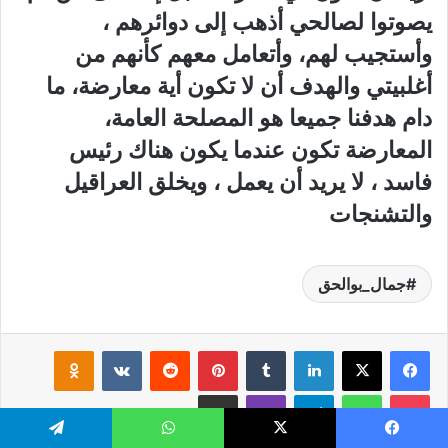
يصوتوا لصالحي أذهب إلى دوائرهم ،
وأستجيب لهم، وأتعامل معهم كأنهم من
أغلبيتي والهدف أن لا تكون أية معارضة، ما
دام هدفنا جميعا هو المصلحة العامة،
المعارضة تكون عندما يكون هناك رئيس
فاسد ، لا يريد أن يعمل ، ويخلق العراقيل
والتشنجات
جمال_بوالحق
لينكدإن
‏Tumblr
بينتيريست
‏Reddit
‏VKontakte
Odnoklassniki
‫Pocket
واتساب
تيلقرام
ڤايبر
مشاركة عبر البريد