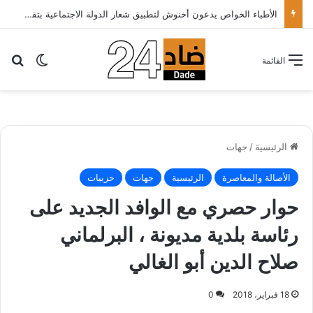
الأطباء الخواص يدعون أخنوش لتطبيق شعار الدولة الاجتماعية بتقليص كلفة العلاج على المرضى…
بح
الوضع ا
القائمة
الرئيسية
/
جهات
الأصالة والمعاصرة
الرئيسية
جهات
حزبيات
حوار حصري مع الوافد الجديد على
رئاسة بلدية مديونة ، البرلماني
صلاح الدين أبو الغالي
18 فبراير، 2018
0