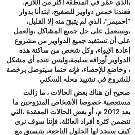
،الذي عمَّر في المنطقة أكثر من اللازم.
فعندنا خمس دواوير للصفيح، ابتدأنا بدوار
“احميمر”، الذي لم يتبقَ منه إلا القليل،
،وسنعمل على حل جميع المشاكل ،والعمل
على أن تستفيد جميع الدواوير من مشروع
إعادة الإيواء، وكل شخص من ساكنة هذه
الدواوير أوراقه سليمة،وليس عنده أي مشكل
، وخاضع للإحصاء، فإنه حتما سيتوصل برخصة
للشروع في تشييد محله السكني
صحيح أن هناك بعض الحالات ، ما زالت
مستعصية خصوصا الأشخاص المتزوجين ما
بعد 2012 م، أو بعض الحالات المعقدة ،التي
تتضمن كثرة أفراد العائلة، فإننا سوف نرى
كيف سنجد لها الحلول الناجعة، بتنسيق مع