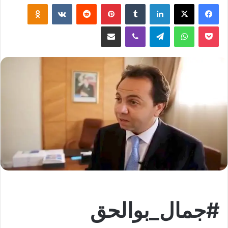
لينكدإن
‏Tumblr
بينتيريست
‏Reddit
‏VKontakte
Odnoklassniki
‫Pocket
واتساب
تيلقرام
ڤايبر
مشاركة عبر البريد
#جمال_بوالحق