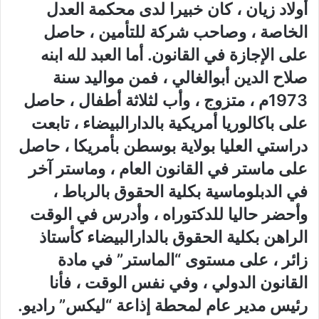
أولاد زيان ، كان خبيرا لدى محكمة العدل
الخاصة ، وصاحب شركة للتأمين ، حاصل
على الإجازة في القانون. أما العبد لله ابنه
صلاح الدين أبوالغالي ، فمن مواليد سنة
1973م ، متزوج ، وأب لثلاثة أطفال ، حاصل
على باكالوريا أمريكية بالدارالبيضاء ، تابعت
دراستي العليا بولاية بوسطن بأمريكا ، حاصل
على ماستر في القانون العام ، وماستر آخر
في الدبلوماسية بكلية الحقوق بالرباط ،
وأحضر حاليا للدكتوراه ، وأدرس في الوقت
الراهن بكلية الحقوق بالدارالبيضاء كأستاذ
زائر ، على مستوى “الماستر” في مادة
القانون الدولي ، وفي نفس الوقت ، فأنا
رئيس مدير عام لمحطة إذاعة “ليكس” راديو.