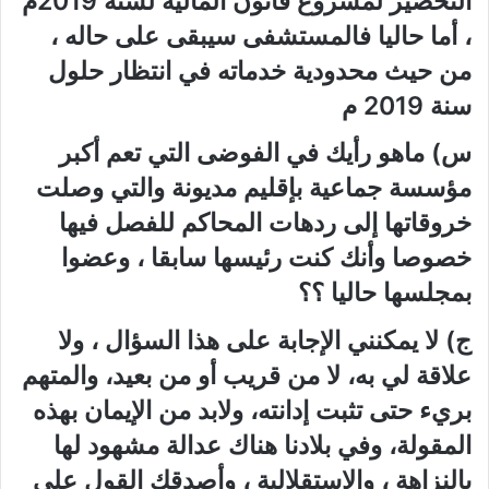
التحضير لمشروع قانون المالية لسنة 2019م
، أما حاليا فالمستشفى سيبقى على حاله ،
من حيث محدودية خدماته في انتظار حلول
سنة 2019 م
س) ماهو رأيك في الفوضى التي تعم أكبر
مؤسسة جماعية بإقليم مديونة والتي وصلت
خروقاتها إلى ردهات المحاكم للفصل فيها
خصوصا وأنك كنت رئيسها سابقا ، وعضوا
بمجلسها حاليا ؟؟
ج) لا يمكنني الإجابة على هذا السؤال ، ولا
علاقة لي به، لا من قريب أو من بعيد، والمتهم
بريء حتى تثبت إدانته، ولابد من الإيمان بهذه
المقولة، وفي بلادنا هناك عدالة مشهود لها
بالنزاهة ، والاستقلالية ، وأصدقك القول على