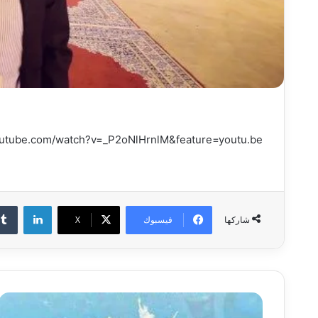
outube.com/watch?v=_P2oNlHrnlM&feature=youtu.be
لينكدإن
فيسبوك
‫X
شاركها
خ
ص