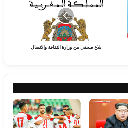
ا
غ
ص
ح
ف
ي
م
ن
بلاغ صحفي من وزارة الثقافة والاتصال
و
ز
ا
ر
ة
ا
ل
ث
ق
ا
ف
ة
و