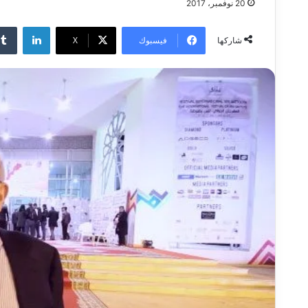
20 نوفمبر، 2017
لينكدإن
فيسبوك
‫X
شاركها