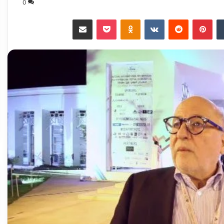
0
‏Tumblr
بينتيريست
‏Reddit
‏VKontakte
Odnoklassniki
‫Pocket
مشاركة عبر البريد