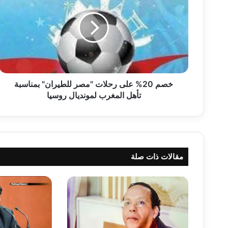
م
2
0
%
ع
ل
ى
ر
خصم 20% على رحلات "مصر للطيران" بمناسبة
ح
تأهل المغرب لمونديال روسيا
ل
ا
ت
"
م
مقالات ذات صلة
ص
ر
ل
ل
ط
ي
ر