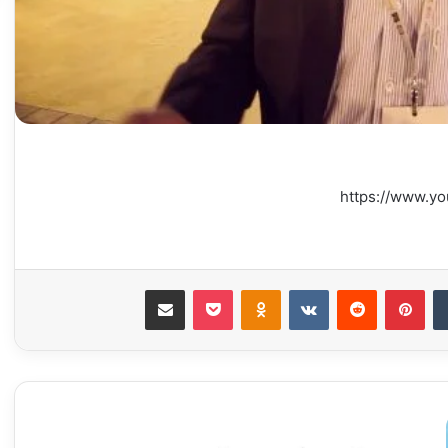
https://www.y
‏Tumblr
بينتيريست
‏Reddit
‏VKontakte
Odnoklassniki
‫Pocket
مشاركة عبر البريد
ب
ل