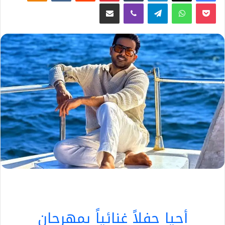
‫Pocket
واتساب
تيلقرام
ڤايبر
مشاركة عبر البريد
أحيا حفلاً غنائياً بمهرجان