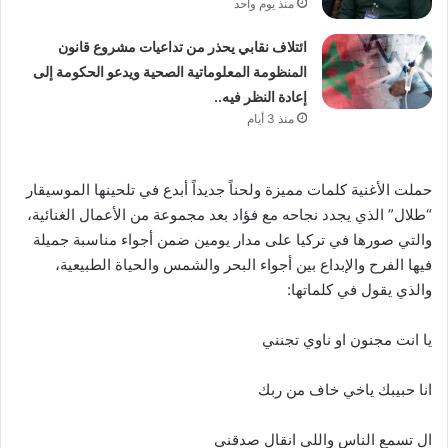
منذ يوم واحد
ائتلاف نقابي يحذر من تداعيات مشروع قانون
المنظومة المعلوماتية الصحية ويدعو الحكومة إلى
إعادة النظر فيه..
منذ 3 أيام
حملت الأغنية كلمات مميزة ولحناً جديداً أبدع في تلحينها الموسيقار
“طلال” الذي يجدد نجاحه مع فؤاد بعد مجموعة من الأعمال الغنائية،
والتي صورها في تركيا على مدار يومين ضمن أجواء مناسبة جميلة
فيها الفرح والإبداع بين أجواء البحر والشمس والحياة الطبيعية،
والذي يقول في كلماتها:
يا انت مجنون او ناوي تجنني
انا حبيبك ياخي خاف من ربك
ال تسمع الناس واللي انقال صدقني