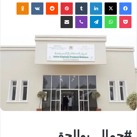
لينكدإن
‏Tumblr
بينتيريست
‏Reddit
‏VKontakte
Odnoklassniki
‫Pocket
واتساب
تيلقرام
ڤايبر
مشاركة عبر البريد
#جمال_بوالحق