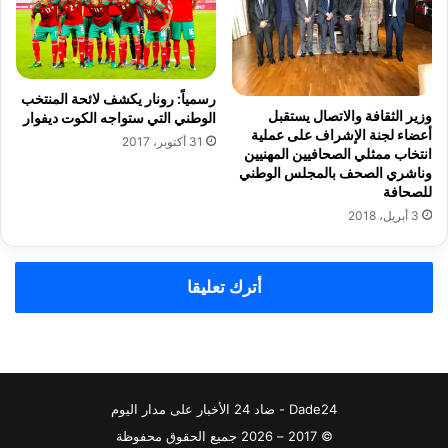
د
إ
م
ل
ي
ا
س
رسمياً: رونار يكشف لائحة المنتخب
ط
وزير الثقافة والاتصال يستقبل
الوطني التي ستواجه الكوت ديفوار
ه
أعضاء لجنة الإشراف على عملية
31 أكتوبر، 2017
انتخاب ممثلي الصحافيين المهنيين
وناشري الصحف بالمجلس الوطني
:
للصحافة
3 أبريل، 2018
ا
ل
ج
م
أترك تعليقا
ه
و
ر
ع
ا
ي
Dade24 - ضاد 24 الأخبار على مدار اليوم
ز
© 2017 – 2026 جميع الحقوق محفوظة