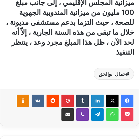
ميزانية المجلس الإقليمي ، إلى جانب مبلغ
100 مليون من ميزانية المندوبية الجهوية
للصحة ، حيث التزما بدعم مستشفى مديونة ،
خلال ما تبقى من هذه السنة الجارية ، إلاّ أنه
لحد الآن ، ظل هذا المبلغ مجرد وعد ، ينتظر
التنفيذ
جمال_بوالحق
لينكدإن
‏Tumblr
بينتيريست
‏Reddit
‏VKontakte
Odnoklassniki
‫Pocket
واتساب
تيلقرام
ڤايبر
مشاركة عبر البريد