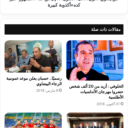
ي
ف
كده»أكذوبة كبيرة
ا
و
ل
ل
د
ا
و
ل
مقالات ذات صلة
ر
أ
ي
غ
ا
ن
ل
ي
ك
ة
و
ا
ي
ل
ت
ط
رسميًا.. حسبان يعلن موعد عمومية
ي
ر
الرجاء البيضاوي
الخلوفي : أزيد من 20 ألف شخص
ل
ب
9 مارس، 2018
حضروا مهرجان الأندلسيات
ك
ي
الأطلسية
ر
ة
31 أكتوبر، 2018
ة
؟
ا
ل
!
ق