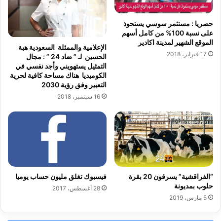
ر
ن
ح
ي
ا
ي
حصريا : مستثمر سوسي يستحوذ
ل
على نسبة 100% من كامل أسهم
ن
الموقع الشهير لمدينة اكادير
ج
ب
الإعلامية والممثلة السعودية هبة
ا
ي
17 فبراير، 2018
الحسين لـ ” ضاد 24 ” : مجال
م
ن
التمثيل يستهويني وأجد نفسي في
ع
ا
الكوميديا هناك مساحة كافية لحرية
ي
التعبير وفق رؤية 2030
ل
ا
ت
16 سبتمبر، 2018
ل
ش
د
ر
ا
ي
ر
ع
ا
و
ل
ا
ب
ل
“الفراقشية” يسرقون 20 بقرة
فيسبوك تغلق مليون حساب يوميا
ي
م
حلوب بمديونة
ض
28 أغسطس، 2017
م
5 مارس، 2019
ا
ا
ء
ر
س