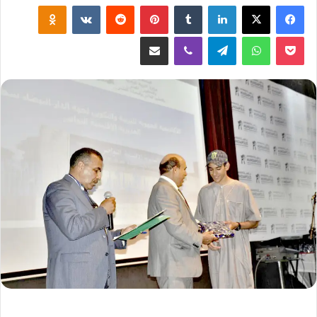
لينكدإن
‏Tumblr
بينتيريست
‏Reddit
‏VKontakte
Odnoklassniki
‫Pocket
واتساب
تيلقرام
ڤايبر
مشاركة عبر البريد