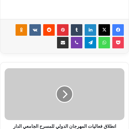
لينكدإن
‏Tumblr
بينتيريست
‏Reddit
‏VKontakte
Odnoklassniki
‫Pocket
واتساب
تيلقرام
ڤايبر
مشاركة عبر البريد
ا
ن
ط
ل
ا
ق
ف
ع
ا
ل
انطلاق فعاليات المهرجان الدولي للمسرح الجامعي الدار