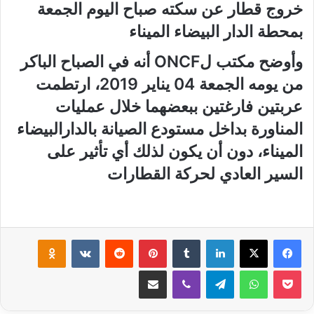
خروج قطار عن سكته صباح اليوم الجمعة
بمحطة الدار البيضاء الميناء
وأوضح مكتب لONCF أنه في الصباح الباكر
من يومه الجمعة 04 يناير 2019، ارتطمت
عربتين فارغتين ببعضهما خلال عمليات
المناورة بداخل مستودع الصيانة بالدارالبيضاء
الميناء، دون أن يكون لذلك أي تأثير على
السير العادي لحركة القطارات
لينكدإن
‏Tumblr
بينتيريست
‏Reddit
‏VKontakte
Odnoklassniki
‫Pocket
واتساب
تيلقرام
ڤايبر
مشاركة عبر البريد