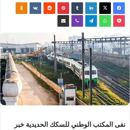
لينكدإن
‏Tumblr
بينتيريست
‏Reddit
‏VKontakte
Odnoklassniki
‫Pocket
واتساب
تيلقرام
ڤايبر
مشاركة عبر البريد
نفى المكتب الوطني للسكك الحديدية خبر