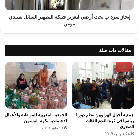
ح
د
ا
ا
ب
ب
إنجاز سرداب تحت أرضي لتعزيز شبكة التطهير السائل بسيدي
ك
ت
مومن
ب
ح
ر
ت
ي
أ
ا
ر
مقالات ذات صلة
ت
ض
ا
ي
ل
ل
ت
ت
ج
ع
م
ز
ع
ي
ا
ز
ت
ش
ا
ب
جمعية أجيال الهراويين تنظم دوريا
الجمعية المغربية للمواطنة والأعمال
ل
ك
رياضيا في كرة القدم للفئات
الاجتماعية تكرم المسنين
ت
الصغرى
ة
18 مايو، 2018
ج
ا
24 فبراير، 2018