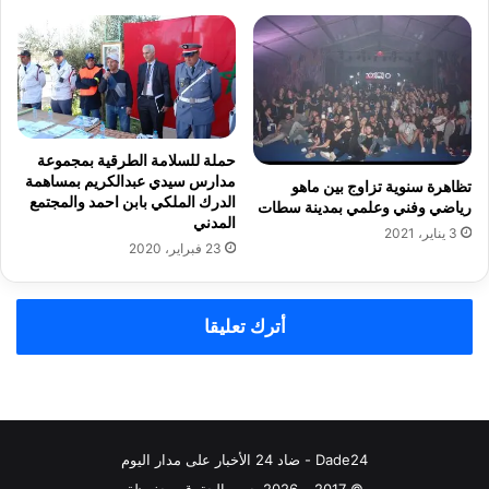
ا
ل
ر
ت
ي
ط
ة
ه
ب
ي
ا
ر
ل
ا
حملة للسلامة الطرقية بمجموعة
د
ل
مدارس سيدي عبدالكريم بمساهمة
ا
تظاهرة سنوية تزاوج بين ماهو
س
الدرك الملكي بابن احمد والمجتمع
رياضي وفني وعلمي بمدينة سطات
ر
ا
المدني
ا
ئ
3 يناير، 2021
23 فبراير، 2020
ل
ل
ب
ب
ي
س
ض
أترك تعليقا
ي
ا
د
ء
ي
م
و
م
Dade24 - ضاد 24 الأخبار على مدار اليوم
ن