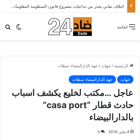
ائتلاف نقابي يحذر من تداعيات مشروع قانون المنظومة المعلوماتية الصحية ويدعو الحكومة إلى إعادة النظر فيه..
بح
الوضع ا
القائمة
الرئيسية
/
جهات
/
جهة الدارالبيضاء سطات
جهات
جهة الدارالبيضاء سطات
عاجل …مكتب لخليع يكشف اسباب
حادث قطار “casa port”
بالدارالبيضاء
4 يناير، 2019
0