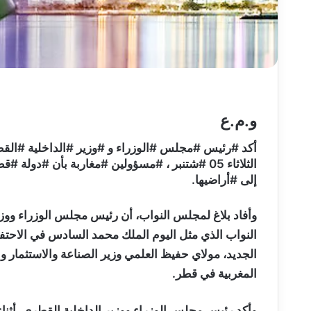
و.م.ع
أكد #رئيس #مجلس #الوزراء و #وزير #الداخلية #القطري
الثلاثاء 05 #شتنبر ، #مسؤولين #مغاربة بأن #د
إلى #أراضيها.
وأفاد بلاغ لمجلس النواب، أن رئيس مجلس الوزراء وو
النواب الذي مثل اليوم الملك محمد السادس في الاحتفا
الجديد، مولاي حفيظ العلمي وزير الصناعة والاستثمار وا
المغربية في قطر.
وأكد رئيس مجلس الوزراء ووزير الداخلية القطري، أثناء