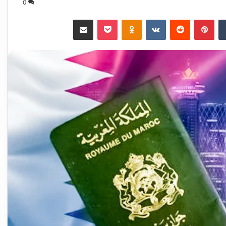
0
‏Tumblr
بينتيريست
‏Reddit
‏VKontakte
Odnoklassniki
‫Pocket
مشاركة عبر البريد