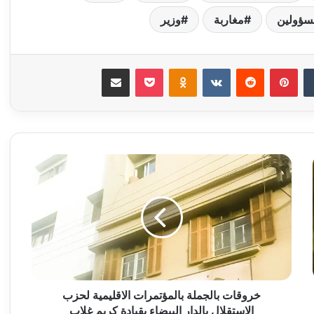
سؤولين
مغاربة
وزير
‏Tumblr
بينتيريست
‏Reddit
‏VKontakte
Odnoklassniki
‫Pocket
مشاركة عبر البريد
خ
ر
و
ق
ا
ت
ب
ا
ل
ج
خروقات بالجملة بالمؤتمرات الاقليمية لحزب
م
الاستقلال بالدار البيضاء بقيادة كريم غلاب