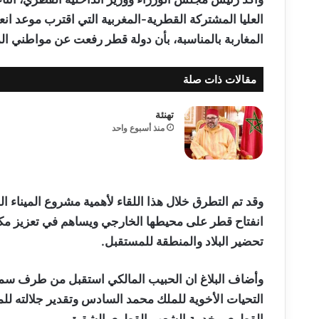
العليا المشتركة القطرية-المغربية التي اقترب موعد انع
المغاربة بالمناسبة، بأن دولة قطر رفعت عن مواطني الم
مقالات ذات صلة
تهنئة
منذ أسبوع واحد
وقد تم التطرق خلال هذا اللقاء لأهمية مشروع الميناء 
انفتاح قطر على محيطها الخارجي ويساهم في تعزيز مكانته
تحضير البلاد والمنطقة للمستقبل.
وأضاف البلاغ ان الحبيب المالكي استقبل من طرف سمو 
التحيات الأخوية للملك محمد السادس وتقدير جلالته للم
القطري وخدمة الشعب القطري الشقيق.