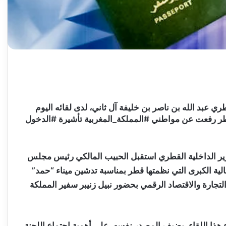
 عبد الله بن ناصر بن خليفة آل ثاني، لدى لقائه اليوم
ولة #قطر رفعت عن مواطني #المملكة_المغربية تأشيرة #الدخول
زير الداخلية القطري استقبل الحبيب المالكي رئيس مجلس
لية الكبرى التي نظمتها قطر بمناسبة تدشين ميناء “حمد”
لتجارة والاقتصاد الرقمي بحضور نبيل زنيبر سفير المملكة
 هذا اللقاء، يضيف المصدر نفسه، على أهمية اجتماع اللجنة