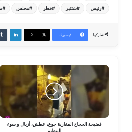
رئيس
شتنبر
قطر
مجلس
م
لينكدإن
فيسبوك
‫X
شاركها
ف
ض
ي
ح
ة
ا
ل
ح
ج
ا
فضيحة الحجاج المغاربة جوع، عطش، أزبال و سوء
ج
التنظيم