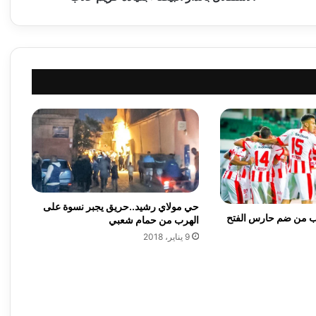
ل
ة
ب
ا
ل
م
ؤ
ت
م
ر
ا
ت
ا
ل
حي مولاي رشيد..حريق يجبر نسوة على
ا
رب من ضم حارس الفتح
الهرب من حمام شعبي
ق
9 يناير، 2018
ل
ي
م
ي
ة