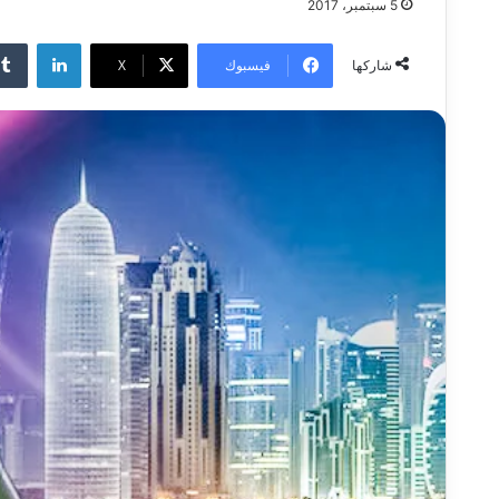
5 سبتمبر، 2017
لينكدإن
فيسبوك
‫X
شاركها