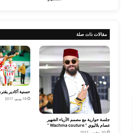
ا
ل
م
غ
ا
مقالات ذات صلة
ر
ب
ة
ج
و
ع
،
ع
ط
ش
حسنية أكادير يقت
،
19 يونيو، 2017
أ
ز
ب
جلسة حوارية مع مصمم اﻷزياء الشهير
ا
عصام بلاليوي ” Wachma couture “
ل
30 نوفمبر، 2017