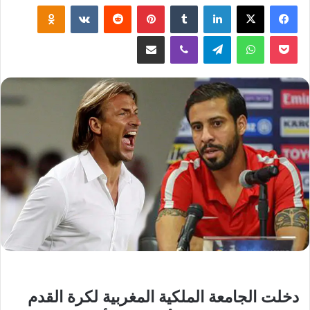
لينكدإن
‏Tumblr
بينتيريست
‏Reddit
‏VKontakte
Odnoklassniki
‫Pocket
واتساب
تيلقرام
ڤايبر
مشاركة عبر البريد
دخلت الجامعة الملكية المغربية لكرة القدم