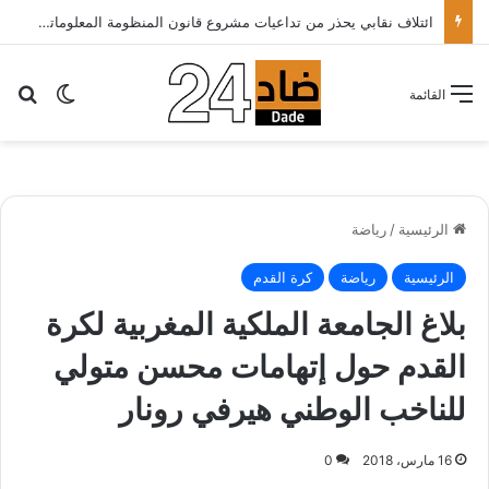
ائتلاف نقابي يحذر من تداعيات مشروع قانون المنظومة المعلوماتية الصحية ويدعو الحكومة إلى إعادة النظر فيه..
بح
الوضع ا
القائمة
الرئيسية
/
رياضة
الرئيسية
رياضة
كرة القدم
بلاغ الجامعة الملكية المغربية لكرة
القدم حول إتهامات محسن متولي
للناخب الوطني هيرفي رونار
16 مارس، 2018
0