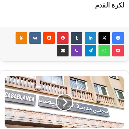
لكرة القدم
لينكدإن
‏Tumblr
بينتيريست
‏Reddit
‏VKontakte
Odnoklassniki
‫Pocket
واتساب
تيلقرام
ڤايبر
مشاركة عبر البريد
ش
ر
ك
ا
ت
ا
ل
ت
ن