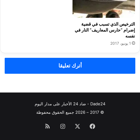
الترخيص الذي تسبب في قضية
إضرام “حارس المعاريف” النار في
نفسه
1 يونيو، 2017
أترك تعليقا
Dade24 - ضاد 24 الأخبار على مدار اليوم
© 2017 – 2026 جميع الحقوق محفوظة
فيسبوك
‫X
انستقرام
ملخص