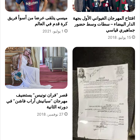
ت
م
ح
ا
ا
ل
ميسي يتلقى عرضا من أسوأ فريق
افتتاح المهرجان الغيواني الأول بجهة
ص
ج
كرة قدم في العالم
الدار البيضاء – سطات وسط حضور
ي
جماهيري قياسي
1 يوليو، 2021
ن
15 يوليو، 2018
ا
ت
ب
إ
ف
ر
ي
ق
قصر ”فران نونيس” يستضيف
ي
مهرجان ”سبانيش آراب فاشن” في
ا
دورته الثانية
27 نوفمبر، 2018