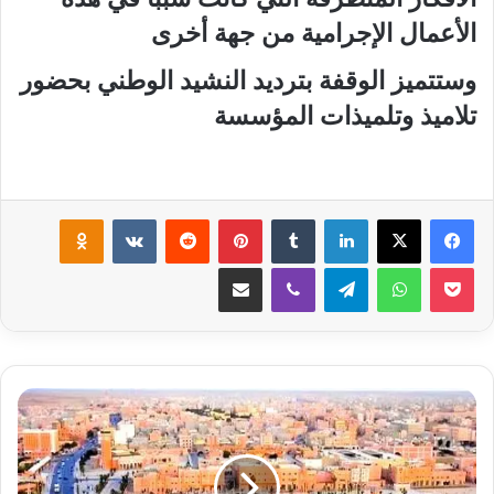
الأعمال الإجرامية من جهة أخرى
وستتميز الوقفة بترديد النشيد الوطني بحضور
تلاميذ وتلميذات المؤسسة
لينكدإن
‏Tumblr
بينتيريست
‏Reddit
‏VKontakte
Odnoklassniki
‫Pocket
واتساب
تيلقرام
ڤايبر
مشاركة عبر البريد
ص
ح
ف
ي
ا