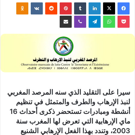
لينكدإن
‏Tumblr
بينتيريست
‏Reddit
‏VKontakte
Odnoklassniki
‫Pocket
واتساب
تيلقرام
ڤايبر
مشاركة عبر البريد
سيرا على التقليد الذي سنه المرصد المغربي
لنبذ الإرهاب والطرف والمتمثل في تنظيم
أنشطة ومبادرات تستحضر ذكرى أحداث 16
ماي الإرهابية التي تعرض لها المغرب سنة
2003، وتندد بهذا الفعل الإرهابي الشنيع