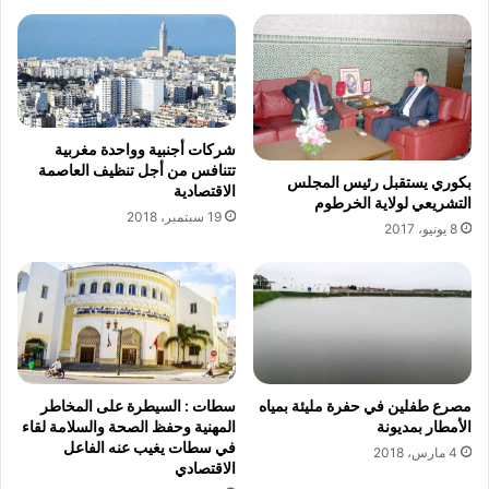
ا
ة
ر
ا
ي
ل
و
م
غ
ر
شركات أجنبية وواحدة مغربية
ب
تتنافس من أجل تنظيف العاصمة
ي
بكوري يستقبل رئيس المجلس
الاقتصادية
ة
التشريعي لولاية الخرطوم
19 سبتمبر، 2018
ل
8 يونيو، 2017
ل
ش
ا
ع
ر
و
ا
ل
مصرع طفلين في حفرة مليئة بمياه
سطات : السيطرة على المخاطر
الأمطار بمديونة
المهنية وحفظ الصحة والسلامة لقاء
ص
في سطات يغيب عنه الفاعل
ح
4 مارس، 2018
الاقتصادي
ف