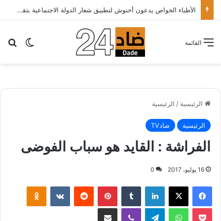
الأطباء الخواص يدعون أخنوش لتطبيق شعار الدولة الاجتماعية بتقليص كلفة العلاج على المرضى…
بح
الوضع ا
القائمة
الرئيسية
/
الرئيسية
الرئيسية
ضادTV
الفراشة : القايد هو سباب الفوضى
16 يوليو، 2017
0
لينكدإن
‏Tumblr
بينتيريست
‏Reddit
‏VKontakte
Odnoklassniki
‫Pocket
واتساب
تيلقرام
ڤايبر
مشاركة عبر البريد