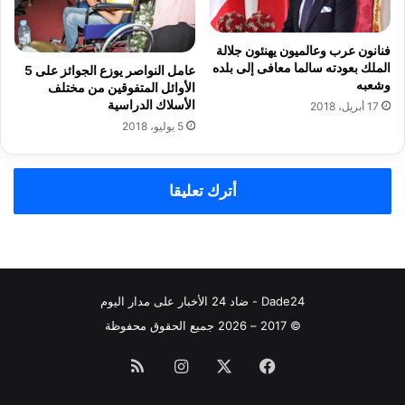
ا
ي
ن
ق
ا
ي
فنانون عرب وعالميون يهنئون جلالة
ل
ا
الملك بعودته سالما معافى إلى بلده
عامل النواصر يوزع الجوائز على 5
ل
وشعبه
الأوائل المتفوقين من مختلف
و
الأسلاك الدراسية
17 أبريل، 2018
ح
5 يوليو، 2018
ة
ا
ل
أترك تعليقا
ف
ن
ي
ة
ا
ل
Dade24 - ضاد 24 الأخبار على مدار اليوم
ت
ي
© 2017 – 2026 جميع الحقوق محفوظة
ت
م
فيسبوك
‫X
انستقرام
ملخص
ت
س