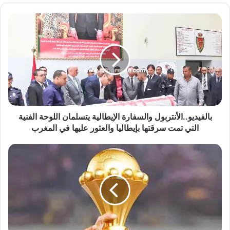
ب
ا
ل
ف
ي
د
ي
و
.
.
بالفيديو..الأنتربول والسفارة الإيطالية يتسلمان اللوحة الفنية
ا
التي تمت سرقتها بإيطاليا والعثور عليها في المغرب
ل
أ
ا
ن
ق
ت
ت
ر
ر
ب
ا
و
ح
ل
ا
و
ت