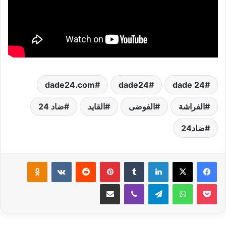
dade24.com
dade24
dade 24
الفراشة
الفوضى
القايد
ضاد 24
ضاد24
لينكدإن
‏Tumblr
بينتيريست
‏Reddit
‏VKontakte
Odnoklassniki
‫Pocket
واتساب
تيلقرام
ڤايبر
مشاركة عبر البريد