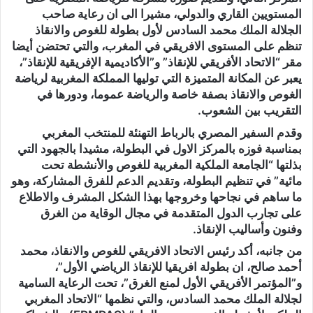
المستويين القاري والدولي، مشيرا الى ان رعاية صاحب
الجلالة الملك محمد السادس لأول بطولة للغوص والانقاذ
تنظم على المستوى الافريقي في المغرب، والتي تحتضن أيضا
مقر “الاتحاد الأفريقي للإنقاذ” و”الأكاديمية الإفريقية للإنقاذ”،
يعبر عن المكانة المتميزة التي توليها المملكة المغربية لرياضة
الغوص والانقاذ بصفة خاصة والرياضة عموما، ودورها في
التقريب بين الشعوب.
وقدم السفير المصري بالرباط التهنئة للمنتخب المغربي
بمناسبة فوزه بالمركز الاول في البطولة، مشيدا بالجهود التي
بذلتها “الجامعة الملكية المغربية للغوص والأنشطة تحت
مائية” في تنظيم البطولة، وتقديم الدعم للفرق المشاركة، وهو
ما ساهم في نجاحها وخروجها بهذا الشكل المشرف والاطلاع
على تجارب الدول المتقدمة في مجال الوقاية من الغرق
وفنون وأساليب الإنقاذ.
من جانبه، أكد رئيس الاتحاد الافريقي للغوص والانقاذ، محمد
أحمد صالح، ان بطولة افريقيا للإنقاذ الرياضي الأول”،
و”المؤتمر الأفريقي الأول لمنع الغرق”، تحت الرعاية السامية
لجلالة الملك محمد السادس، والتي نظمها “الاتحاد المغربي