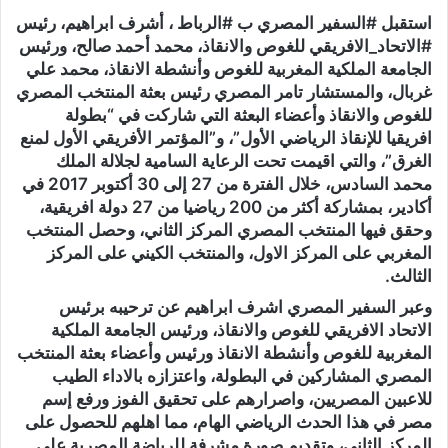
استقبل #السفير المصري ب #الرباط ، أشرف ابراهيم، رئيس
#الاتحاد_الافريقي للغوص والانقاذ، محمد أحمد صالح، ورئيس
الجامعة الملكية المغربية للغوص وأنشطة الانقاذ، محمد علي
غربال، والمستشار تامر المصري رئيس بعثة المنتخب المصري
للغوص والانقاذ وأعضاء البعثة التي شاركت في “بطولة
افريقيا للإنقاذ الرياضي الأول”، و”المؤتمر الأفريقي الأول لمنع
الغرق”، والتي اقيمت تحت الرعاية السامية لجلالة الملك
محمد السادس، خلال الفترة من 27 إلى 30 أكتوبر 2017 في
أكادير، بمشاركة أكثر من 200 رياضيا من 27 دولة افريقية،
وحقق فيها المنتخب المصري المركز الثاني، وحصل المنتخب
المغربي على المركز الاول، والمنتخب الكيني على المركز
الثالث.
وعبر السفير المصري اشرف ابراهيم عن ترحيبه برئيس
الاتحاد الافريقي للغوص والانقاذ، ورئيس الجامعة الملكية
المغربية للغوص وأنشطة الانقاذ ورئيس وأعضاء بعثة المنتخب
المصري المشاركين في البطولة، واعتزازه بالاداء الطيب
للاعبين المصريين، واصرارهم على تحقيق الفوز ورفع إسم
مصر في هذا الحدث الرياضي الهام، مما اهلهم للحصول على
المركز الثاني، وتقديم صورة مشرفة للرياضة المصرية على