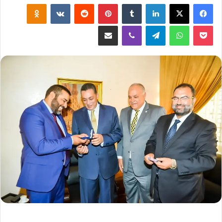
لينكدإن
‏Tumblr
بينتيريست
‏Reddit
‏VKontakte
Odnoklassniki
‫Pocket
واتساب
تيلقرام
ڤايبر
مشاركة عبر البريد