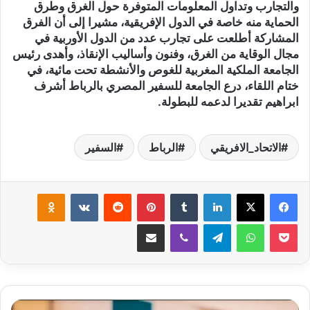
والتجارب وتداول المعلومات المتوفرة حول الغرق وطرق
الحماية منه خاصة في الدول الإفريقية، مشيرا إلى أن الفرق
المشاركة أطلعت على تجارب عدد من الدول الأوربية في
مجال الوقاية من الغرق، وفنون وأساليب الإنقاذ، وأهدى رئيس
الجامعة الملكية المغربية للغوص والأنشطة تحت مائية، في
ختام اللقاء، درع الجامعة للسفير المصري بالرباط أشرف
ابراهيم تقديرا لدعمه للبطولة.
الاتحاد_الافريقي
الرباط
السفير
لينكدإن
‏Tumblr
بينتيريست
‏Reddit
‏VKontakte
Odnoklassniki
‫Pocket
واتساب
تيلقرام
ڤايبر
مشاركة عبر البريد
ا