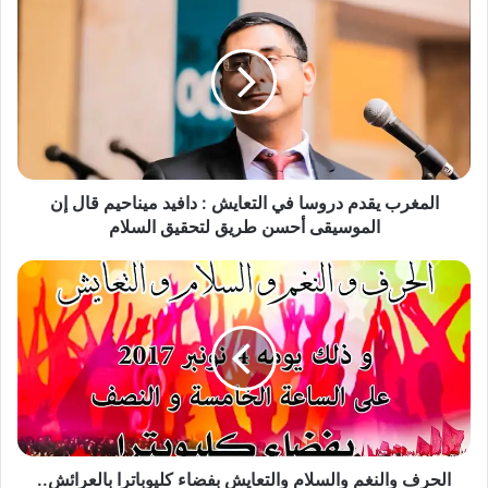
ل
م
غ
ر
ب
ي
ق
د
م
المغرب يقدم دروسا في التعايش : دافيد ميناحيم قال إن
د
الموسيقى أحسن طريق لتحقيق السلام
ر
و
ا
س
ل
ا
ح
ف
ر
ي
ف
ا
و
ل
ا
ت
ل
ع
ن
ا
غ
الحرف والنغم والسلام والتعايش بفضاء كليوباترا بالعرائش..