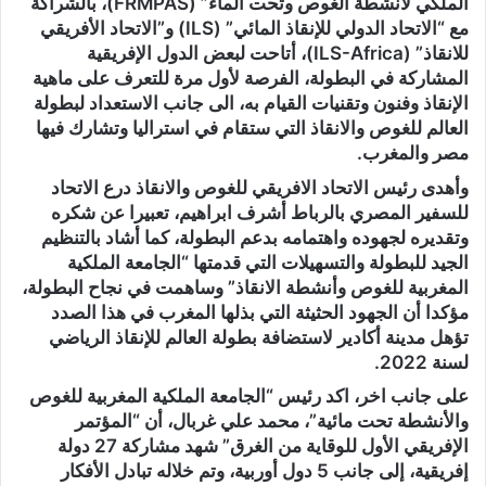
الملكي لأنشطة الغوص وتحت الماء” (FRMPAS)، بالشراكة
مع “الاتحاد الدولي للإنقاذ المائي” (ILS) و”الاتحاد الأفريقي
للانقاذ” (ILS-Africa)، أتاحت لبعض الدول الإفريقية
المشاركة في البطولة، الفرصة لأول مرة للتعرف على ماهية
الإنقاذ وفنون وتقنيات القيام به، الى جانب الاستعداد لبطولة
العالم للغوص والانقاذ التي ستقام في استراليا وتشارك فيها
مصر والمغرب.
وأهدى رئيس الاتحاد الافريقي للغوص والانقاذ درع الاتحاد
للسفير المصري بالرباط أشرف ابراهيم، تعبيرا عن شكره
وتقديره لجهوده واهتمامه بدعم البطولة، كما أشاد بالتنظيم
الجيد للبطولة والتسهيلات التي قدمتها “الجامعة الملكية
المغربية للغوص وأنشطة الانقاذ” وساهمت في نجاح البطولة،
مؤكدا أن الجهود الحثيثة التي بذلها المغرب في هذا الصدد
تؤهل مدينة أكادير لاستضافة بطولة العالم للإنقاذ الرياضي
لسنة 2022.
على جانب اخر، اكد رئيس “الجامعة الملكية المغربية للغوص
والأنشطة تحت مائية”، محمد علي غربال، أن “المؤتمر
الإفريقي الأول للوقاية من الغرق” شهد مشاركة 27 دولة
إفريقية، إلى جانب 5 دول أوربية، وتم خلاله تبادل الأفكار