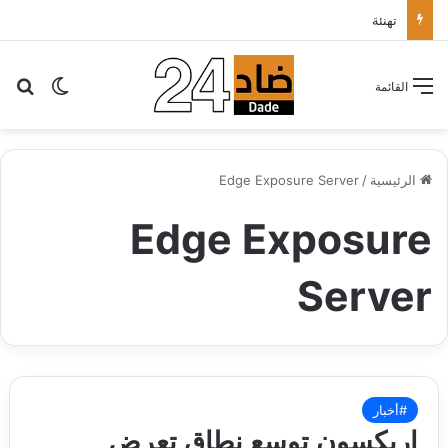
تهنئة
بح
الوضع ا
القائمة
الرئيسية
/
Edge Exposure Server
Edge Exposure
Server
#أخبار
إريكسون توسع نطاق تعرض