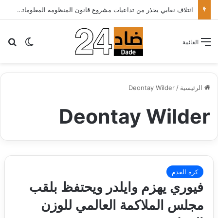
ائتلاف نقابي يحذر من تداعيات مشروع قانون المنظومة المعلوماتية الصحية ويدعو الحكومة إلى إعادة النظر فيه..
بح
الوضع ا
القائمة
الرئيسية
/
Deontay Wilder
Deontay Wilder
كرة القدم
فيوري يهزم وايلدر ويحتفظ بلقب
مجلس الملاكمة العالمي للوزن