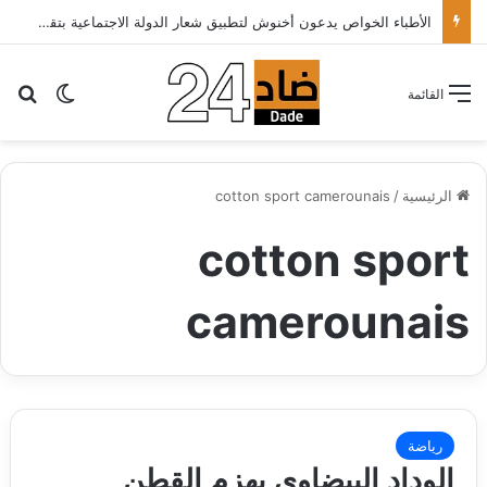
الأطباء الخواص يدعون أخنوش لتطبيق شعار الدولة الاجتماعية بتقليص كلفة العلاج على المرضى…
بح
الوضع ا
القائمة
الرئيسية
/
cotton sport camerounais
cotton sport
camerounais
رياضة
الوداد البيضاوي يهزم القطن