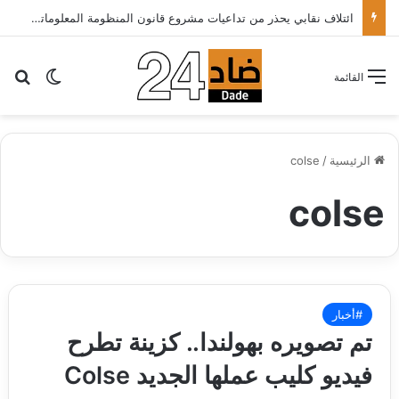
ائتلاف نقابي يحذر من تداعيات مشروع قانون المنظومة المعلوماتية الصحية ويدعو الحكومة إلى إعادة النظر فيه..
بح
الوضع ا
القائمة
الرئيسية
/
colse
colse
#أخبار
تم تصويره بهولندا.. كزينة تطرح
فيديو كليب عملها الجديد Colse