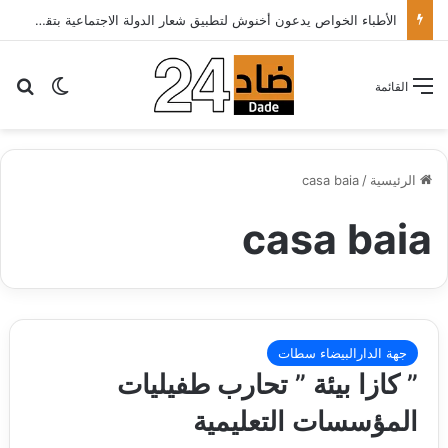
الأطباء الخواص يدعون أخنوش لتطبيق شعار الدولة الاجتماعية بتقليص كلفة العلاج على المرضى…
بح
الوضع ا
القائمة
الرئيسية
/
casa baia
casa baia
جهة الدارالبيضاء سطات
” كازا بيئة ” تحارب طفيليات
المؤسسات التعليمية