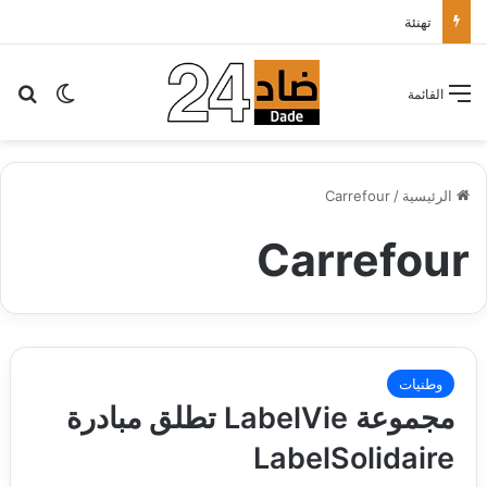
تهنئة
بح
الوضع ا
القائمة
الرئيسية
/
Carrefour
Carrefour
وطنيات
مجموعة LabelVie تطلق مبادرة
LabelSolidaire