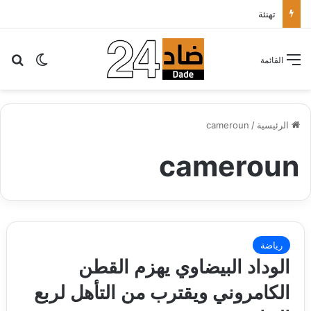
تهنئة
بح
الوضع ا
القائمة
الرئيسية
/
cameroun
cameroun
رياضة
الوداد البيضاوي يهزم القطن
الكامروني ويقترب من التأهل لربع