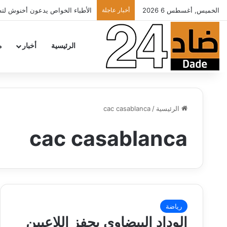
الخميس, أغسطس 6 2026
أخبار عاجلة
الأطباء الخواص يدعون أخنوش لتطب
الرئيسية
أخبار
م
الرئيسية
/
cac casablanca
cac casablanca
رياضة
الوداد البيضاوي يحفز اللاعبين