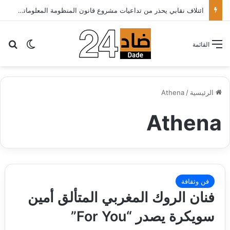
ائتلاف نقابي يحذر من تداعيات مشروع قانون المنظومة المعلوماتية الصحية ويدعو الحكومة إلى إعادة النظر فيه..
بح
الوضع ا
القائمة
الرئيسية
/
Athena
Athena
فن وثقافة
فنان الروك المغربي المتألق أمين
سويكرة يصدر “For You”