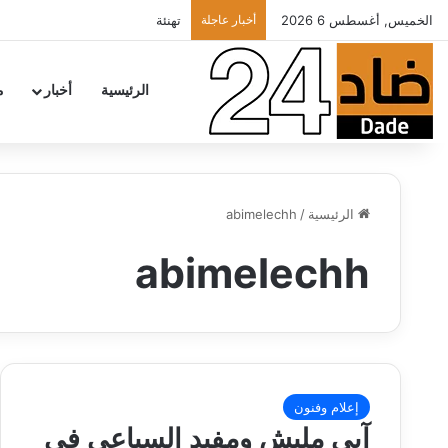
الخميس, أغسطس 6 2026
أخبار عاجلة
تهنئة
الرئيسية
أخبار
م
الرئيسية
/
abimelechh
abimelechh
إعلام وفنون
آبي مليش ومفيد السباعي في