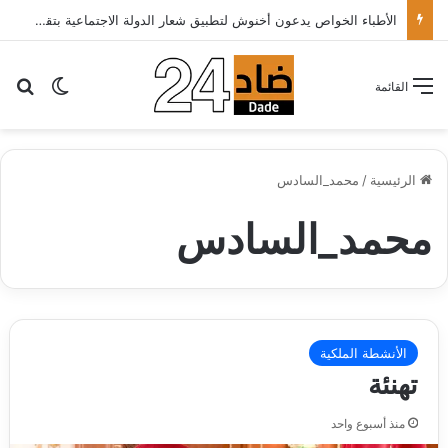
تهنئة
بح
الوضع ا
القائمة
الرئيسية
/
محمد_السادس
محمد_السادس
الأنشطة الملكية
تهنئة
منذ أسبوع واحد