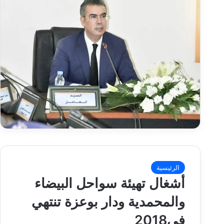
الرئيسية
أشغال تهيئة سواحل البيضاء
‬في‮ ‬2018