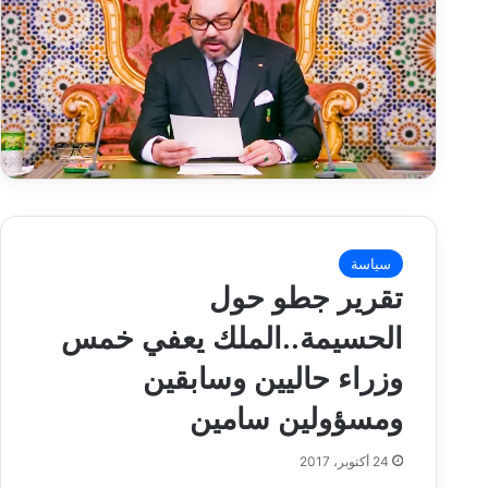
سياسة
تقرير جطو حول
الحسيمة..الملك يعفي خمس
وزراء حاليين وسابقين
ومسؤولين سامين
24 أكتوبر، 2017