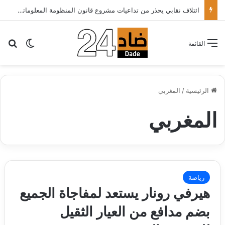
الأطباء الخواص يدعون أخنوش لتطبيق شعار الدولة الاجتماعية بتقليص كلفة العلاج على المرضى…
بح
الوضع ا
القائمة
الرئيسية
/
المغربي
المغربي
رياضة
هيرفي رونار يستعد لمفاجاة الجميع
بضم مدافع من العيار الثقيل