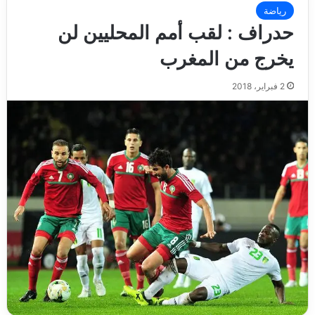
رياضة
حدراف : لقب أمم المحليين لن
يخرج من المغرب
2 فبراير، 2018