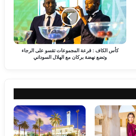
س
ا
ل
ك
ا
ف
:
ق
كأس الكاف : قرعة المجموعات تقسو على الرجاء
ر
وتضع نهضة بركان مع الهلال السوداني
ع
ة
ا
ل
م
ج
م
و
ع
ا
ت
ت