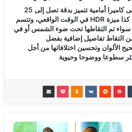
وبحسب الجهة المصنعة فإن F7 يتوفر على كاميرا أمامية تتميز بدقة تصل إلى 25
ميغا بيكسل، مجهزة بتقنية Beauty 2.0، كذا ميزة HDR في الوقت الواقعي، وتتسم
سواء تم التقاطها تحت ضوء الشمس أو في
من التقاط تفاصيل إضافية بفضل
يح الألوان وتحسين اختلافاتها من أجل
ثر سطوعا ووضوحا وحيوية
‏Tumblr
بينتيريست
‏Reddit
‏VKontakte
Odnoklassniki
‫Pocket
مشاركة عبر البريد
ك
أ