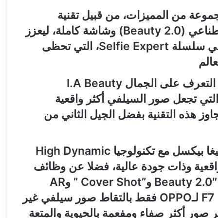
أن يتوفر هاتف F7 على مجموعة من المميزات، من قبيل تقنية
التعرف على المشاهد بفضل الذكاء الاصطناعي (Beauty 2.0) وشاشة كاملة، ليعزز
هاتف F، مكانته كرائد منتوجات الشركة في سلسلة Selfie Expert، التي تحظى
الم
وفيما اعتمدت شركة OPPO سابقا تقنية التعرف على الجمال I.A Beauty
Recogn المدرجة في هاتفها F5، والتي تجعل صور السيلفي أكثر واقعية
ية، فإن نسخة F7، تعد بتجاوز هذه التقنية بفضل الجيل الثاني من
ويأتي هاتف F7 بكاميرا أمامية بدقة 25 ميغا بيكسل مع تكنولوجيا High Dynamic
ر أكثر واقعية وذات جودة عالية، فضلا عن وظائف
جديدة مثل ملصقات الذكاء الاصطناعي “Beauty 2.0″ و”Cover Shot ” وAR
(Augmented Reality). . ولا يعد هاتف F7 لـOPPO فقط بالتقاط صور سيلفي غير
 صور أكثر صفاء ومفعمة بالحيوية والمتعة