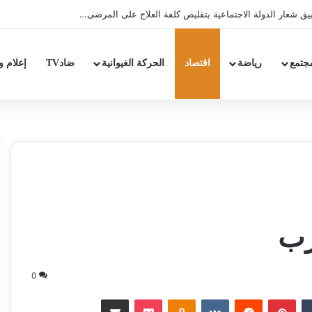
عار الدولة الاجتماعية بتقليص كلفة العلاج على المرضى…
جتمع
رياضة
اقتصاد
الحركة الغيوانية
ضادTV
إعلام و
0
‏Tumblr
بينتيريست
‏Reddit
‏VKontakte
Odnoklassniki
‫Pocket
مشاركة عبر البريد