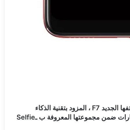
تستعد شركة OPPO بالمغرب لإصدار هاتفها الجديد F7 ، المزود بتقنية الذكاء
الاصطناعي (IA، والتي تمثل أحدث الابتكارات ضمن مجموعتها المعروفة ب ـSelfie