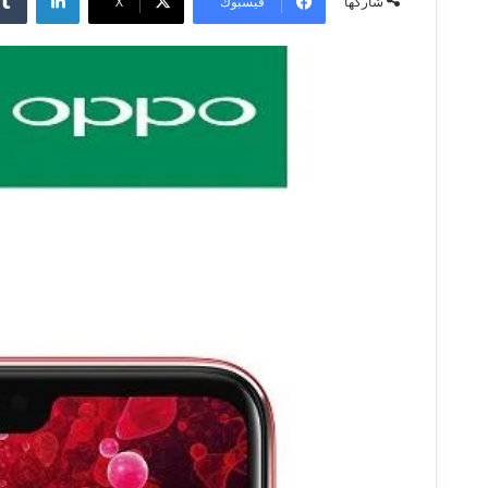
فيسبوك
‫X
شاركها