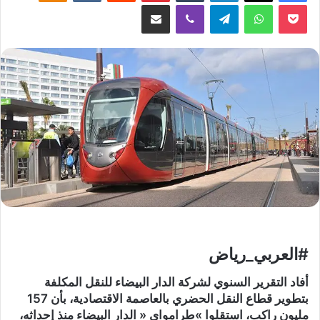
‫Pocket
واتساب
تيلقرام
ڤايبر
مشاركة عبر البريد
#العربي_رياض
أفاد التقرير السنوي لشركة الدار البيضاء للنقل المكلفة
بتطوير قطاع النقل الحضري بالعاصمة الاقتصادية، بأن 157
مليون راكب، استقلوا »طرامواي « الدار البيضاء منذ إحداثه،