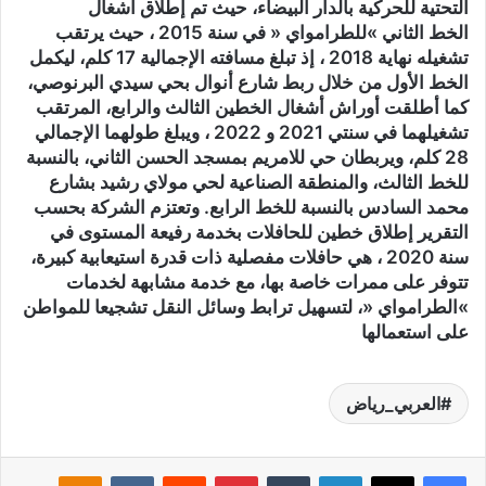
التحتية للحركية بالدار البيضاء، حيث تم إطلاق أشغال
الخط الثاني »للطرامواي « في سنة 2015 ، حيث يرتقب
تشغيله نهاية 2018 ، إذ تبلغ مسافته الإجمالية 17 كلم، ليكمل
الخط الأول من خلال ربط شارع أنوال بحي سيدي البرنوصي،
كما أطلقت أوراش أشغال الخطين الثالث والرابع، المرتقب
تشغيلهما في سنتي 2021 و 2022 ، ويبلغ طولهما الإجمالي
28 كلم، ويربطان حي للامريم بمسجد الحسن الثاني، بالنسبة
للخط الثالث، والمنطقة الصناعية لحي مولاي رشيد بشارع
محمد السادس بالنسبة للخط الرابع. وتعتزم الشركة بحسب
التقرير إطلاق خطين للحافلات بخدمة رفيعة المستوى في
سنة 2020 ، هي حافلات مفصلية ذات قدرة استيعابية كبيرة،
تتوفر على ممرات خاصة بها، مع خدمة مشابهة لخدمات
»الطرامواي «، لتسهيل ترابط وسائل النقل تشجيعا للمواطن
على استعمالها
العربي_رياض
لينكدإن
‏Tumblr
بينتيريست
‏Reddit
‏VKontakte
Odnoklassniki