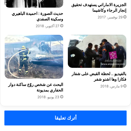
ل
الجزيرة الاماراتي يستهدف تحقيق
ا
إنجاز الرجاء وكاشيما
ل
ر
حديث الصورة : احميدة الباهيري
أ
ا
29 نوفمبر، 2017
وسكينة الصفدي
ح
ل
27 أكتوبر، 2018
ذ
ب
ي
ي
ة
ض
ب
ا
ا
ء
ل
ب
م
ق
غ
ي
بالفيديو .. لحظة القبض على شفار
ر
م
فكازا وها اشنو شفر
ب
البحث عن شخص روّع ساكنة دوار
ة
9 مارس، 2018
الحفاري بمديونة
2
3
23 يونيو، 2018
1
م
ل
أترك تعليقا
ي
ا