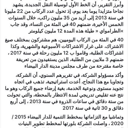
وأبرز التقرير، أن الخط الأول لوسيلة النقل الجديدة، يشهد
نجاحا متزايدا يوما بعد يوم، إذ تحول عدد الركاب من 22 مليونا
في سنة 2013 إلى أزيد من 35 مليون راكب، خلال السنوات
الخمس الأخيرة، ضمنهم 40 في المئة من النساء، وقد جاب
»الطرامواي « طيلة هذه المدة 12 مليون كيلومتر
40 في المئة من الركاب اليوميين، هم مشتركون بمختلف صيغ
الاشتراك، على غرار الاشتراكات الأسبوعية والشهرية، وكذا
اشتراكات الطلبة، وقاموا ب 12 مليون رحلة في سنة 2017 ،
ضمنهم 3 ملايين من الطلبة، الذين يستفيدون من تعريفة
خاصة مقترحة من طرف مجلس مدينة الدار البيضاء
وأكد مسؤولو الشركة، في تقريرهم السنوي، أن الشركة،
وتجاوبا مع هذا النجاح، أعدت استراتيجية، تذهب في اتجاه
تجويد مستوى ونوعية الخدمة، بغية إرضاء جميع الركاب وهو ما
نتج عنه تقليص تدريجي لمدة الانتظار بالمحطة، والتي تحولت
من ستة دقائق في ساعات الذروة في سنة 2013 ، إلى أربع
دقائق و 30 ثانية في سنة 2017
وتماشيا مع التزاماتها بمخطط التنمية للدار البيضاء 2015 /
2020 ، واصلت الشركة بلورتها لمخطط تطوير البنيات