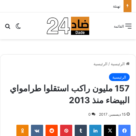
تهنئة
بح
الوضع ا
القائمة
الرئيسية
/
الرئيسية
الرئيسية
157 مليون راكب استقلوا طرامواي
البيضاء منذ 2013
15 ديسمبر، 2017
0
لينكدإن
‏Tumblr
بينتيريست
‏Reddit
‏VKontakte
Odnoklassniki