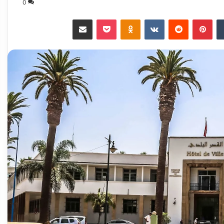
0
‏Tumblr
بينتيريست
‏Reddit
‏VKontakte
Odnoklassniki
‫Pocket
مشاركة عبر البريد