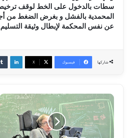
سطات بالدخول على الخط لوقف ترخيص ال
المحمدية بالفشل و بغرض الضغط من أ‮‬‮‬
عن نفس المحكمة لإبطال وثيقة التسليم
لينكدإن
فيسبوك
‫X
شاركها
«
د
ع
ا
ة
»
ي