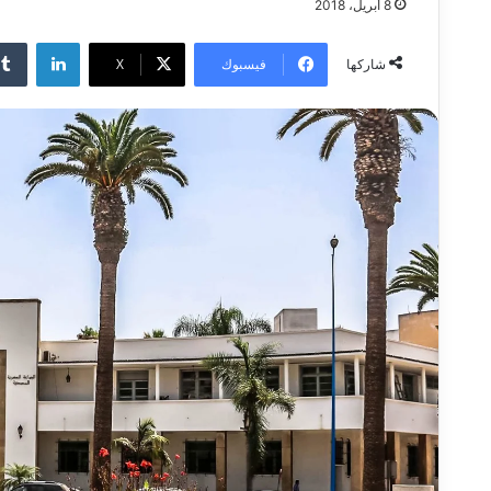
8 أبريل، 2018
لينكدإن
فيسبوك
‫X
شاركها