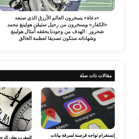
س
خ
ر
«دعاة» يسخرون العالم الأزرق الذي صنعه
و
«الكفار» ويسخرون من رحيل ستيڤن هولينغ محمد
ن
شحرور : الهدف من وجودنا يحققه أمثال هولينغ
ا
وشهاداته ستكون تصديقا لعظمة الخالق
ل
ع
ا
ل
م
مقالات ذات صلة
ا
ل
أ
ز
ر
ق
ا
ل
ذ
ي
إنستغرام تواجه قرصنة لسرقة بيانات
المغرب يعلن الرجوع