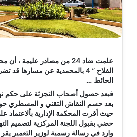
‬الفلاح‮ ‬4‮ ” ‬بالمحمدية عن مسار
الحائط‮ …
فبعد حصول أصحاب التجزئة على حكم ن‮‬‮‬
بعد حسم النقاش التقني‮ ‬و المسطري‮ ‬ح‮‬‮
‬حيث أقرت المحكمة الإدارية بألاعتماد 
حضي‮ ‬بقبول اللجنة المركزية لتصميم ال‮‬
وارد في‮ ‬رسالة رسمية لوزير التعمير‮ ‬يقر