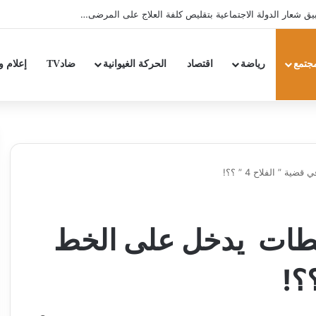
عار الدولة الاجتماعية بتقليص كلفة العلاج على المرضى…
جتمع
رياضة
اقتصاد
الحركة الغيوانية
ضادTV
إعلام و
والي‮ ‬الدار البيضاء‮ – ‬سطات‮ ‬يدخل على الخط