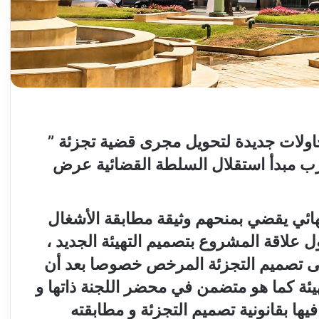
علمت ضاد‮ ‬24‮ ‬من مصادر عليمة‮ ‬،‮ ‬أن محاولات جديدة لتحويل مجرى قضية تجزئة‮ ”
ها قد تضرب مبدأ استقلال السلطة القضائية عرض
هائي يقضي بمنحهم وثيقة مطابقة الأشغال
ول علاقة المشروع بتصميم التهيئة الجديد ،
على تصميم التجزئة المرخص خصوصا بعد أن
تهيئة كما هو متضمن في محضر اللجنة ذاتها و
 فيها بقانونية تصميم التجزئة و مطابقته