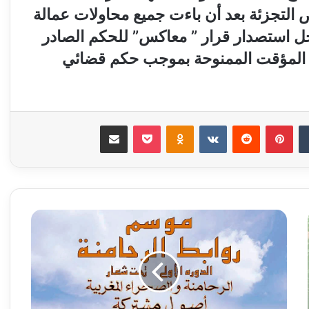
تجزئة بعد أن باءت جميع محاولات عمالة
جل استصدار قرار ” معاكس” للحكم الصادر
 المؤقت الممنوحة بموجب حكم قضائي
‏Tumblr
بينتيريست
‏Reddit
‏VKontakte
Odnoklassniki
‫Pocket
مشاركة عبر البريد
م
و
س
م
«