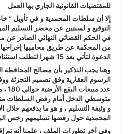
للمقتضيات القانونية الجاري‮ ‬بها العمل‮
الدعوة لتأتي‮ ‬بعد‮ ‬15‮ ‬شهرا لتطلب استئناف الحكم خارج كل الضوابط و المساطر‮
وهنا‮ ‬يجب التذكير بأن مصالح المحافظ
الرسوم العقارية وفق تصميم التجزئة ووف
‮‬
‬و وثيقة التسليم‮ ‬،‮ ‬‮‬
المحمدية حول رفضها تسليمهم رخص البن‮
وفي‮ ‬آخر تطورات الملف‮ ‬،‮ ‬علمنا أنه تم 