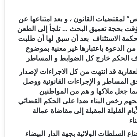
إلا أن سلطات المحمدية و في‮ ‬تأويل‮ ” ‬خاص‮” ‬لمقتضيات القانون‮ ‬،‮ ‬و بعد امتناعها عن
التوقيع و لسنتين عن محضر التسليم المؤقت بحجة تعميق البحث‮ … ‬تلجأ إلى الطعن
في‮ ‬الحكم القضائي‮ ‬النهائي‮ ‬الصادر عن محكمة الاستئناف‮ ‬بعد أن سبق لها أن طلبت
من المحكمة عن طريق محاميها إخراجها من الدعوة باعتبارها‮ ‬غير معنية بموضوع
ة العقارية قد انتهت من كل الاجراءات لإصدار
ق المساطر و الإجراءات القانونية ووصل
عدد مبيعات البقع الأرضية حوالي‮ ‬180‮ ‬، مما جعل ملاكها و هم من المواطنين
و هو ما يدفعهم خلال الأيام القليلة المقبلة إلى مقاضاة عمالة
اء
إقناع السلطات الولائية بجهة الدار البيضاء