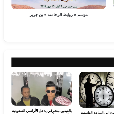
ر
و
ا
موسم‮ « ‬روابط الرحامنة ‮» ‬بن جرير
ب
ط
ا
ل
ر
ح
ا
م
ن
ة
»
ب
ن
ج
ر
ي
بالفيديو..بنشرقي يدخل الأراضي السعودية
 إلى الساعة القانونية