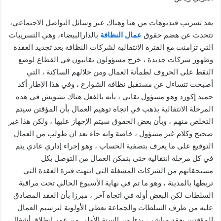
بعد تسريب فيديوهات من هنا وهناك عبر وسائل التواصل الاجتماعي،
تتحدث عن هضم حقوق
عمال النظافة
بالدارالبيضاء، وهي التسريبات
التي تزامنت مع الفترة الانتقالية لشركات النظافة بعد تجديد العقدة
وظهور شركات جديدة ، خرج مسؤولون نقابيون في القطاع لوضع
النقط على الحروف لطمأنة العمال ومن خلالهم الساكنة ، التي
أصبحت تتساءل عن مستقبل نظافة الشوارع ، وفي هذا الإطار أكد
حميد إكورد وهو مسؤول نقابي ، بأنه بالفعل هناك تشويش في هذه
المرحلة الانتقالية يذهب في اتجاه توهيم العمال بأن المؤقتن سيتم
التخلص منهم ، وبأن بعض الحقوق سيتم الإجهاز عليها ، ولكن هذا غير
صحيح وكلام غير مسؤول ، خاصة وانه جاء بعد ان طولب من العمال
التوقيع على ما يعرف بتصفية الحساب ، وهو إجراء إداري عادي يتم
في كل مرحلة انتقالية حتى بتمكن العمال من التوصل بكل
مستحقاتهم من الشركات المشغلة التي انتهت فترة العقدة التي
تربطها بالمدينة ، وهو ما تم في نهاية الأسبوع الحالي تحت مراقبة
السلطات لكن البعض أوله في اتجاه آخر ، مبرزا بأن العقد المصادق
عليه من طرف السلطات والجماعة يعطي الأولوية لترسيم العمال
المؤقتين بعقد مباشر ، بدءا من السنة الأولى من عمر انطلاق أشغال