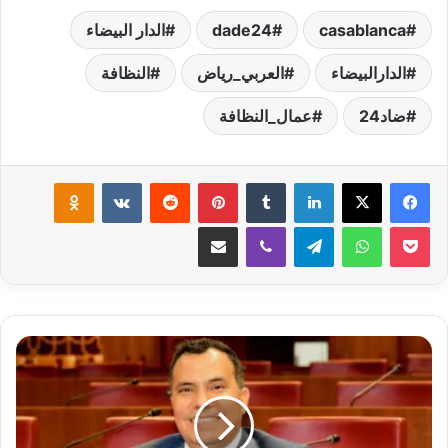
casablanca
dade24
الدار البيضاء
الدارالبيضاء
العربي_رياض
النظافة
ضاد24
عمال_النظافة
لينكدإن
بينتيريست
klassniki
‫Pocket
واتساب
تيلقرام
ڤايبر
مشاركة عبر البريد
السمو
والاخلاق
الحزبية