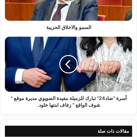
السمو والاخلاق الحزبية
أسرة
"ضاد24"
تبارك
للزميلة
مفيدة
الضويوي
مديرة
موقع
"
شوف
أسرة "ضاد24" تبارك للزميلة مفيدة الضويوي مديرة موقع "
الواقع
شوف الواقع " زفاف ابنتها خلود.
"
زفاف
ابنتها
خلود.
مقالات ذات صلة