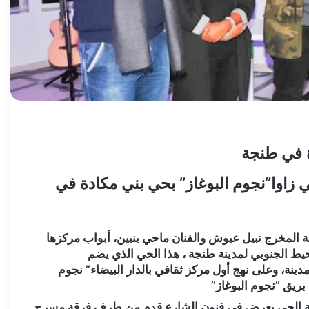
ة في طنجة
 زاوا”نجوم البوغاز” بحي بني مكادة في
المخرج نبيل عيوش والفنان ماحي بنبين، أبواب مركزها
محيط الجنوبي لمدينة طنجة ، هذا الحي الذي يضم
ت المدينة، وعلى نهج أول مركز ثقافي بالدار البيضاء” نجوم
يق ”نجوم البوغاز”
كنة الحي بعرض في فنون الشارع قدم من طرف فرقة مسرح