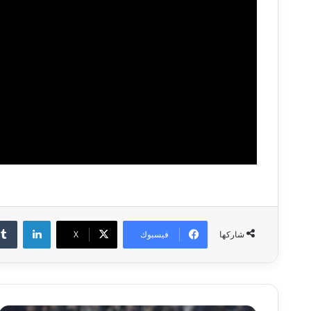
لينكدإن
فيسبوك
‫X
شاركها