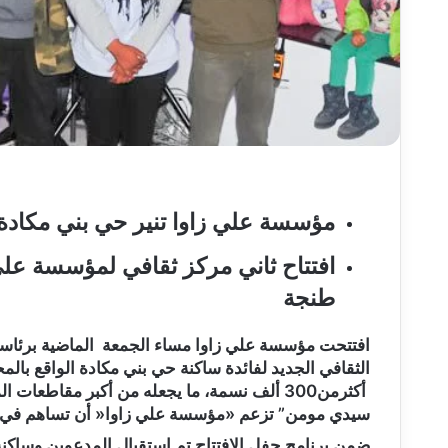
مؤسسة علي زاوا تنير حي بني مكاد
افتتاح ثاني مركز ثقافي لمؤسسة علي
طنجة
افتتحت مؤسسة علي زاوا مساء الجمعة الماضية برئاسة 
الثقافي الجديد لفائدة ساكنة حي بني مكادة الواقع بال
أكثرمن300 ألف نسمة، ما يجعله من أكبر مقاطعا
سيدي مومن” تزعم «مؤسسة علي زاوا« أن تساهم في بر
ضمن برنامج حفل الافتتاح تم استقبال المدعوين وسا