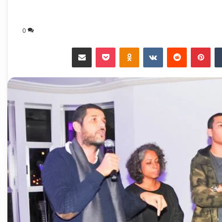
0
‏Tumblr
بينتيريست
‏Reddit
‏VKontakte
Odnoklassniki
‫Pocket
مشاركة عبر البريد