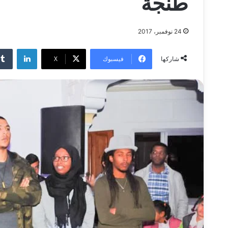
طنجة
24 نوفمبر، 2017
لينكدإن
فيسبوك
‫X
شاركها