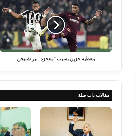
ب
ن
ع
ط
ي
ة
ح
ز
ي
ن
بنعطية حزين بسبب "معجزة" تير شتيجن
ب
س
ب
ب
"
مقالات ذات صلة
م
ع
ج
ز
ة
"
ت