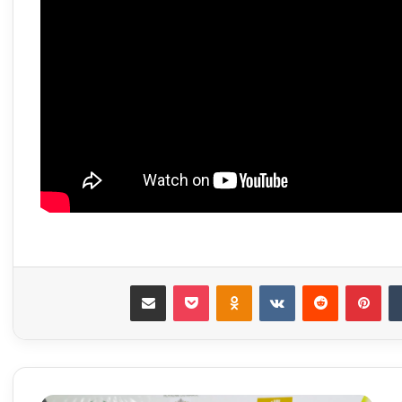
‏Tumblr
بينتيريست
‏Reddit
‏VKontakte
Odnoklassniki
‫Pocket
مشاركة عبر البريد