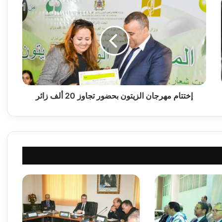
إ
خ
ت
ت
ا
م
م
ه
ر
ج
إختتام مهرجان الزيتون بحضور تجاوز 20 ألف زائر
ا
ن
ا
ل
ز
ي
ت
و
ن
ب
ح
ض