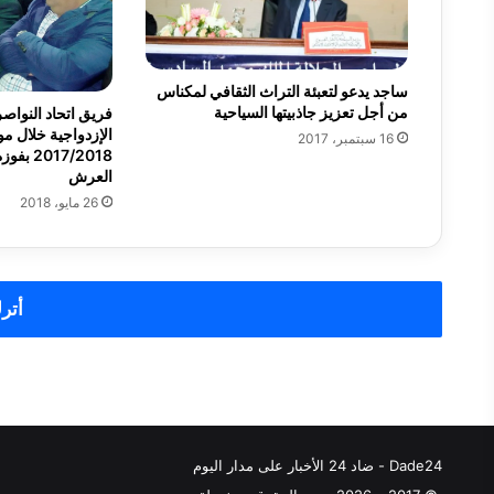
ي
ر
ش
ت
ساجد يدعو لتعبئة التراث الثقافي لمكناس
ي
من أجل تعزيز جاذبيتها السياحية
فريق اتحاد النواصر
الإزدواجية خلال م
ج
16 سبتمبر، 2017
17/2018
ن
العرش
26 مايو، 2018
أترك
Dade24 - ضاد 24 الأخبار على مدار اليوم