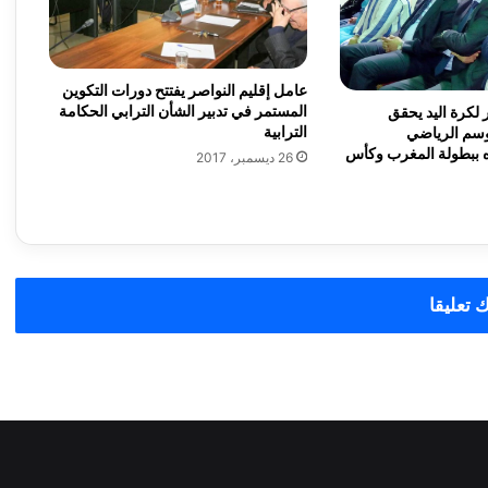
و
ر
ت
ج
عامل إقليم النواصر يفتتح دورات التكوين
ا
المستمر في تدبير الشأن الترابي الحكامة
 لكرة اليد يحقق
الترابية
وسم الرياضي
و
20 بفوزه ببطولة المغرب وكأس
ز
26 ديسمبر، 2017
2
0
أ
ل
ف
ز
 تعليقا
ا
ئ
ر