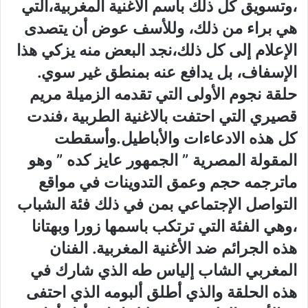
‬،وتسويق كل ذلك باسم الأغنية المغربية،التي‮
‬هي‮ ‬براء من ذلك،‮ ‬وللأسف عوض أن‮ ‬يتصدى
الإعلام إلى كل ذلك،نجد البعض منه‮ ‬يزكي‮ ‬هذا
الإسفاف،‮ ‬بل‮ ‬يدافع عنه بمنطق‮ ‬غير سوي‮.‬
حلقة نجوم الأولى التي‮ ‬تقدمه الزميلة مريم
قصيري‮ ‬التي‮ ‬احتفت بالاغنية الطربية‮ ‬،فندت
كل هذه الادعاءات والأباطيل.وأسقطت
المقولة المصرية‮ ” ‬الجمهور عايز كده‮ ” ‬وهو
ماترجمه حجم وعمق التدوينات في‮ ‬مواقع
التواصل الإجتماعي‮ ‬بمن في‮ ‬ذلك فئة الشباب‮
‬،وهي‮ ‬الفئة التي‮ ‬ترتكب باسمها زورا وبهتانا
هذه الجرائم ضد الأغنية المغربية‮.‬ الفنان
المغربي‮ ‬الشاب إلياس طه الذي‮ ‬شارك في‮
‬هذه الحلقة والذي‮ ‬أطلق ألبومه الذي‮ ‬احتفى