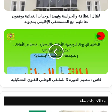
ظ
ا
ف
عُمّال النظافة والحراسة وتهيئ الوجبات الغدائية يوقفون
ة
تعاملهم مع المستشفى الإقليمي بمديونة
و
ا
ف
ل
ا
ح
س
ر
:
ا
ت
س
ن
ة
ظ
و
ي
ت
م
ه
ا
فاس : تنظيم الدورة 3 للملتقى الوطني للفنون التشكيلية
ي
ل
ئ
د
ا
و
ل
ر
مقالات ذات صلة
و
ة
ج
3