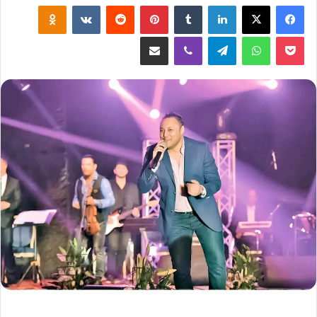
لينكدإن
‏Tumblr
بينتيريست
‏Reddit
‏VKontakte
Odnoklassniki
‫Pocket
واتساب
تيلقرام
ڤايبر
مشاركة عبر البريد