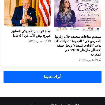
ل
ت
ه
ش
م
ك
م
ي
ع
ل
ا
ي
ل
وفاة الرئيس الأمريكي السابق
ة
جورج بوش الأب عن 94 عاما
م
ستقدم مفاجآت متعددة خلال زيارتها
للمعرض في “ الجديدة ” : ديانا حداد
س
1 ديسمبر، 2018
تدعم “الأيادي البيضاء” وتحل ضيفة
ت
“قفطان مازاغان 2018” في
ش
المغرب
ف
21 مارس، 2018
ى
ا
ل
إ
أترك تعليقا
ق
ل
ي
م
ي
ب