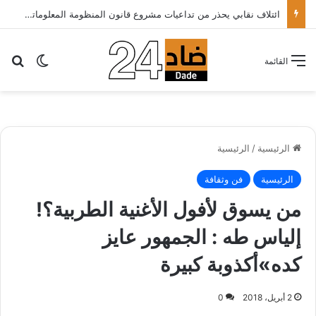
الأطباء الخواص يدعون أخنوش لتطبيق شعار الدولة الاجتماعية بتقليص كلفة العلاج على المرضى…
بح
الوضع ا
القائمة
الرئيسية
/
الرئيسية
الرئيسية
فن وثقافة
من‮ ‬يسوق لأفول الأغنية الطربية؟‮!‬
إلياس طه ‮: ‬الجمهور عايز
كده»أكذوبة كبيرة
2 أبريل، 2018
0