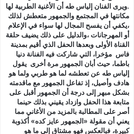
.‬ويرى الفنان إلياس طه أن الأغنية الطربية لها
مكانتها في‮ ‬المجتمع والجمهور متعطش لذلك‮
‬،يكفي‮ ‬أن‮ ‬يفسح المجال لها سواء في‮ ‬الإعلام
أو المهرجانات‮ ‬،والدليل على ذلك‮ ‬يضيف حلقة
القناة الأولى وبعدها الحفل الذي‮ ‬أقيم بمدينة
فاس‮ ‬مؤخرا،‮ ‬التي‮ ‬شاركت فيه الفنانة دنيا
باطما،‮ ‬حيث أبان الجمهور مرة أخرى‮ ‬يقول
إلياس طه عن تعطشه لما هو طربي‮ ‬ولما هو
هادف وأصيل،‮ ‬إذ تفاعل الجمهور مع ماقدمته
بشكل مبهر إلى درجة أن الجمهور أقبل على
متابعة هذا الحفل وازداد‮ ‬يقيني‮ ‬بذلك حينما
أصر على المطالبة بالمزيد من الأغاني‮ ‬مما‮
‬يعني‮ ‬أن مقولة‮ «‬الجمهور عايز كده‮» ‬أكذوبة
كبيرة،‮ ‬فبالعكس فهو مشتاق إلى ما هو