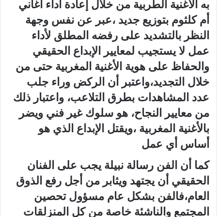
به الأغنية الطربية من خلال إعادة أداء أغاني‮
‬أم كلثوم بتوزيع جديد‮ ‬،عبر عن نفس وجهة
النظر بالتشديد على رفضه المطلق لأداء
عمل لا‮ ‬يستجيب لمعايير الإبداع الحقيقي‮
‬والحفاظ على هوية الأغنية المغربية حتى من
خلال التجديد،واعتبر أن الركض وراء جلب
عدد المشاهدات بطرق التلاعب،‮ ‬واعتبار ذلك
من معايير النجاح،‮ ‬هو سلوك‮ ‬غير فني‮ ‬ويضر
بالأغنية المغربية‮ ‬،ويقتل الإبداع الذي‮ ‬هو
أساس أي‮ ‬عمل‮
‬كما أن الفن رسالة نبيلة‮ ‬يجب على الفنان
الحقيقي‮ ‬أن‮ ‬يجتهد ويثابر من أجل رفع الذوق
العام،فالفن بشكل عام مسؤول تحصين
المجتمع والناشئة خاصة من كل المنزلقات‮