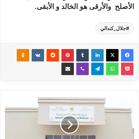
الأصلح‮ ‬والأرقى هو الخالد و الأبقى‮.
جلال_كندالي
لينكدإن
‏Tumblr
بينتيريست
‏Reddit
‏VKontakte
Odnoklassniki
‫Pocket
واتساب
تيلقرام
ڤايبر
مشاركة عبر البريد
عُ
مّ
ا
ل
ا
ل
ن