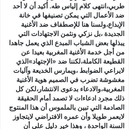
طربي،انتهى كلام إلياس طه‮.‬ أكيد أن لا أحد
ضد الأعمال التي‮ ‬يمكن تصنيفها في‮ ‬خانة
الإبداع،ولسنا هنا للإصطفاف ضد الأغنية
الجديدة‮ ‬،بل نزكي‮ ‬ونثمن الاجتهادات التي‮
‬يبذلها بعض الشباب المبدع الذي‮ ‬يعمل جاهدا
من أجل خدمة الأغنية المغربية بعيدا عن
القطيعة الكاملة،لكننا ضد‮ «‬الإجتهاد»الذي‮
‬لايراعي‮ ‬الضوابط‮ ‬،ويمارس الخديعة وآليات
مغشوشة تضرب في‮ ‬الصميم هوية الأغنية
المغربية،والادعاء بدعوى الانتشار،لكن كل
ذلك مجرد ادعاءات لا تصمد أمام الحقيقة
الصادمة التي‮ ‬تبين بالملموس أن هذا المنتوج
لايعمر طويلا وأن عمره الافتراضي‮ ‬لايتجاوز
السنة الواحدة‮ ‬،‮ ‬وهذا خير دليل على أن