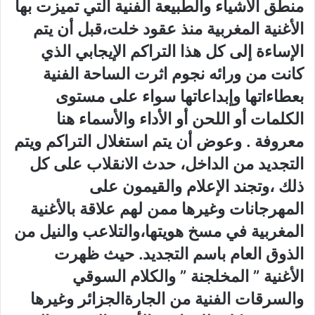
‬منطق الأشياء والطبيعة الفنية التي‮ ‬تميزت بها
الأغنية المغربية منذ عقود خلت،قبل أن‮ ‬يتم
الإساءة إلى كل هذا التراكم الإيجابي‮ ‬الذي‮
‬كانت من ورائه نجوم اثرت الساحة الفنية
بعطاءاتها وإبداعاتها سواء على مستوى
الكلمات أو اللحن أو الأداء والأسماء هنا
معروفة‮ .‬ وعوض أن‮ ‬يتم استغلال التراكم ويتم
التجديد من الداخل،‮ ‬حدث الانقلاب على كل
ذلك‮ ‬،وتجند الإعلام والقيمون على
المهرجانات وغيرها ممن لهم علاقة بالأغنية
المغربية في‮ ‬مسخ هويتها،والتلاعب والنيل من
الذوق العام باسم التجديد‮. ‬حيث ظهرت
الأغنية‮ ” ‬المخلجنة ” ‬والكلام السوقي‮
‬والسرقات الفنية من الجارةالجزائر وغيرها‮