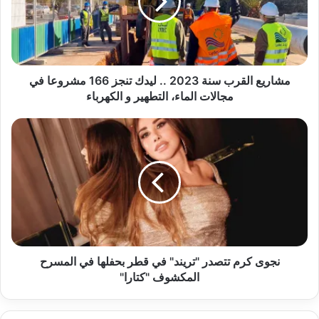
..
ليدك
تنجز
166
مشروعا
في
مشاريع القرب سنة 2023 .. ليدك تنجز 166 مشروعا في
مجالات
مجالات الماء، التطهير و الكهرباء
الماء،
التطهير
نجوى
و
كرم
الكهرباء
تتصدر
"تريند"
في
قطر
بحفلها
في
المسرح
المكشوف
نجوى كرم تتصدر "تريند" في قطر بحفلها في المسرح
"كتارا"
المكشوف "كتارا"