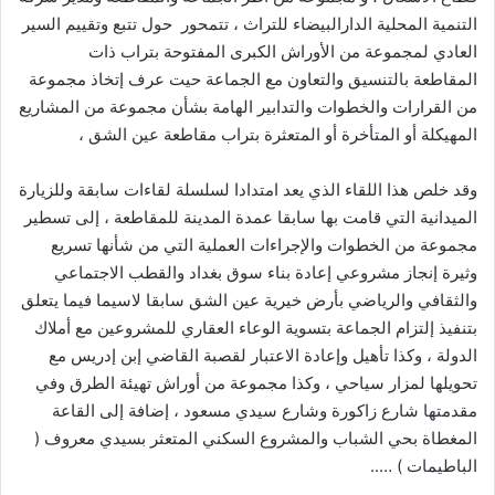
التنمية المحلية الدارالبيضاء للتراث ، تتمحور حول تتبع وتقييم السير
العادي لمجموعة من الأوراش الكبرى المفتوحة بتراب ذات
المقاطعة بالتنسيق والتعاون مع الجماعة حيت عرف إتخاذ مجموعة
من القرارات والخطوات والتدابير الهامة بشأن مجموعة من المشاريع
المهيكلة أو المتأخرة أو المتعثرة بتراب مقاطعة عين الشق ،
وقد خلص هذا اللقاء الذي يعد امتدادا لسلسلة لقاءات سابقة وللزيارة
الميدانية التي قامت بها سابقا عمدة المدينة للمقاطعة ، إلى تسطير
مجموعة من الخطوات والإجراءات العملية التي من شأنها تسريع
وثيرة إنجاز مشروعي إعادة بناء سوق بغداد والقطب الاجتماعي
والثقافي والرياضي بأرض خيرية عين الشق سابقا لاسيما فيما يتعلق
بتنفيذ إلتزام الجماعة بتسوية الوعاء العقاري للمشروعين مع أملاك
الدولة ، وكذا تأهيل وإعادة الاعتبار لقصبة القاضي إبن إدريس مع
تحويلها لمزار سياحي ، وكذا مجموعة من أوراش تهيئة الطرق وفي
مقدمتها شارع زاكورة وشارع سيدي مسعود ، إضافة إلى القاعة
المغطاة بحي الشباب والمشروع السكني المتعثر بسيدي معروف (
الباطيمات ) …..