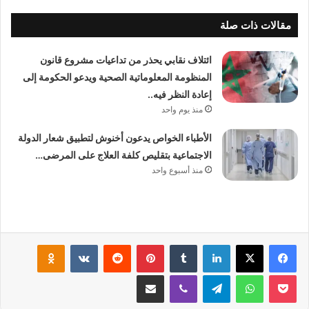
مقالات ذات صلة
ائتلاف نقابي يحذر من تداعيات مشروع قانون
المنظومة المعلوماتية الصحية ويدعو الحكومة إلى
إعادة النظر فيه..
منذ يوم واحد
الأطباء الخواص يدعون أخنوش لتطبيق شعار الدولة
الاجتماعية بتقليص كلفة العلاج على المرضى…
منذ أسبوع واحد
لينكدإن
بينتيريست
klassniki
‫Pocket
واتساب
تيلقرام
ڤايبر
مشاركة عبر البريد