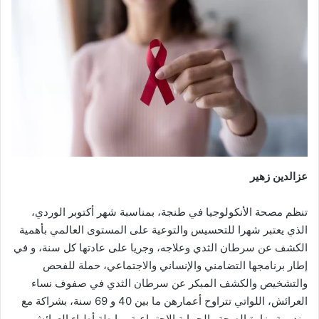
عزالدين زهير
تنظم مصحة الأنكولوجيا في طنجة، بمناسبة شهر أكتوبر الوردي،
الذي يعتبر شهرا للتحسيس والتوعية على المستوى العالمي بأهمية
الكشف عن سرطان الثدي وعلاجه، وجريا على عادتها كل سنة، و في
إطار برنامجها التضامني والإنساني والاجتماعي، حملة للفحص
والتشخيص والكشف المبكر عن سرطان الثدي في صفوف نساء
العرائش، اللواتي تتراوح أعمارهن ما بين 40 و 69 سنة، بشراكة مع
مندوبية وزارة الصحة والحماية الاجتماعية ورابطة أطباء العرائش