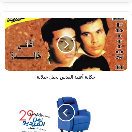
حكاية
أغنية
القدس
لجيل
جيلالة
حكاية أغنية القدس لجيل جيلالة
المهرجان
الدولي
لفن
الفيديو
للدار
البيضاء
يحتفي