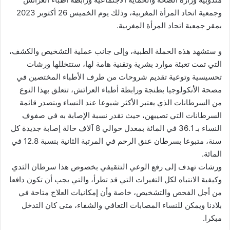
وجمعية اتحاد المرأة المغربية، وذلك يوم الخميس 26 أكتوبر 2023
بمقر جمعية اتحاد المرأة المغربية.
و ستشهد هذه الحملة الطبية، وإلى جانب عملية التشخيص والكشف،
التي تمت تعبئة موارد بشرية وتقنية هامة لها، ستتخللها ورشات
تحسيسية وتوعية تقديم شروحات من طرف الأطباء المختصين في
مصحة الأنكولوجيا بطنجة ورابطة أطباء العرائش، تتعلق بهذا النوع
من السرطانات الذي يعتبر الأكثر شيوعا عند النساء ويتصدر قائمة
السرطانات التي تصيبهن، حيث تقدر نسبة الإصابة به في صفوف
النساء بـ 36.1 في المائة بمعدل حوالي 8 آلاف حالة إصابة جديدة كل
سنة، متبوعا بسرطان عنق الرحم في المرتبة الثانية بنسبة 12.8 في
المائة.
ورشات تهدف إلى رفع الوعي التثقيفي بخصوص هذا سرطان الثدي
وكيفية الانتباه لكل التغيرات التي قد تطرأ، والتي يجب أن تكون دافعا
من أجل الفحص والتشخيص، خاصة وأن إمكانيات العلاج متاحة في
بلادنا ويمكن للنساء المصابات التعافي والشفاء، متى كان التدخل
مبكرا.