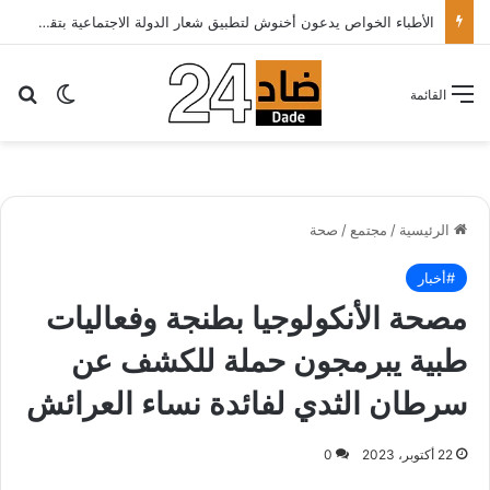
الأطباء الخواص يدعون أخنوش لتطبيق شعار الدولة الاجتماعية بتقليص كلفة العلاج على المرضى…
بح
الوضع ا
القائمة
الرئيسية
/
مجتمع
/
صحة
#أخبار
مصحة الأنكولوجيا بطنجة وفعاليات
طبية يبرمجون حملة للكشف عن
سرطان الثدي لفائدة نساء العرائش
22 أكتوبر، 2023
0