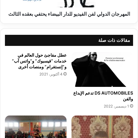
بعقده
الثالث
المهرجان الدولي لفن الفيديو للدار البيضاء يحتفي بعقده الثالث
مقالات ذات صلة
عطل مفاجئ حول العالم في
خدمات “فيسبوك” و”واتس آب”
و”إنستغرام” ومنصات أخرى
4 أكتوبر، 2021
DS AUTOMOBILES تدعم الإبداع
والفن
1 ديسمبر، 2022