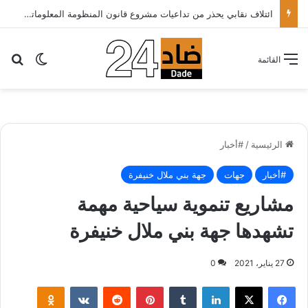
ائتلاف نقابي يحذر من تداعيات مشروع قانون المنظومة المعلوماتية الصحية ويدعو الحكومة إلى إعادة النظر فيه..
بح
الوضع ا
القائمة
الرئيسية
/
#أخبار
#أخبار
جهات
جهة بني ملال خنيفرة
مشاريع تنموية سياحية مهمة
تشهدها جهة بني ملال خنيفرة
27 يناير، 2021
0
لينكدإن
بينتيريست
klassniki