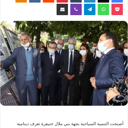
‫Pocket
واتساب
تيلقرام
ڤايبر
مشاركة عبر البريد
أصبحت التنمية السياحية بجهة بني ملال خنيفرة تعرف دينامية