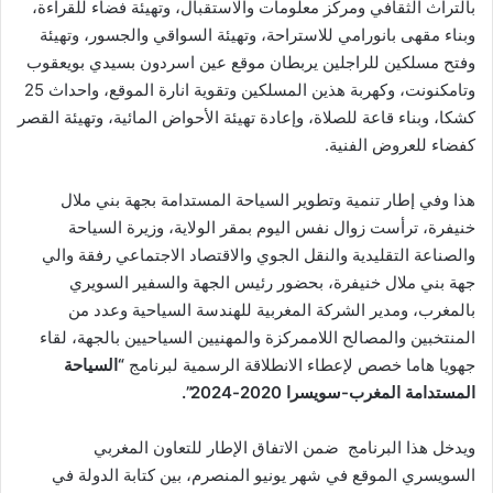
بالتراث الثقافي ومركز معلومات والاستقبال، وتهيئة فضاء للقراءة،
وبناء مقهى بانورامي للاستراحة، وتهيئة السواقي والجسور، وتهيئة
وفتح مسلكين للراجلين يربطان موقع عين اسردون بسيدي بويعقوب
وتامكنونت، وكهربة هذين المسلكين وتقوية انارة الموقع، واحداث 25
كشكا، وبناء قاعة للصلاة، وإعادة تهيئة الأحواض المائية، وتهيئة القصر
كفضاء للعروض الفنية.
هذا وفي إطار تنمية وتطوير السياحة المستدامة بجهة بني ملال
خنيفرة، ترأست زوال نفس اليوم بمقر الولاية، وزيرة السياحة
والصناعة التقليدية والنقل الجوي والاقتصاد الاجتماعي رفقة والي
جهة بني ملال خنيفرة، بحضور رئيس الجهة والسفير السويري
بالمغرب، ومدير الشركة المغربية للهندسة السياحية وعدد من
المنتخبين والمصالح اللاممركزة والمهنيين السياحيين بالجهة، لقاء
جهويا هاما خصص لإعطاء الانطلاقة الرسمية لبرنامج
“السياحة
المستدامة المغرب-سويسرا 2020-2024”.
ويدخل هذا البرنامج ضمن الاتفاق الإطار للتعاون المغربي
السويسري الموقع في شهر يونيو المنصرم، بين كتابة الدولة في