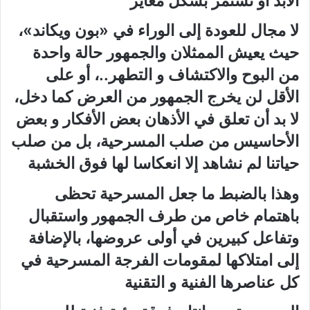
الأبد أو تستمر بشكل مغاير‮
لا مجال للعودة إلى الوراء في‮ «‬بون ويكاند‮»‬،‮
‬حيث‮ ‬يعيش الممثلان والجمهور حالة واحدة
من البوح والاكتشاف و التطهر‮..‬،‮ ‬أو على
الأقل لن‮ ‬يخرج الجمهور من العرض كما دخل،‮
‬لا بد أن تعلق في‮ ‬الأذهان بعض الأفكار و بعض
الأحاسيس من صلب المسرحية،‮ ‬بل من صلب
حياتنا لم نشاهد إلا انعكاسا لها فوق الخشبة‮
وهذا بالضبط ما جعل المسرحية تحظى
باهتمام خاص من طرف الجمهور واستقبال
وتفاعل كبيرين في‮ ‬أولى عروضها،‮ ‬بالإضافة
إلى امتلاكها لمقومات الفرجة المسرحية في‮
‬كل عناصرها الفنية و التقنية‮