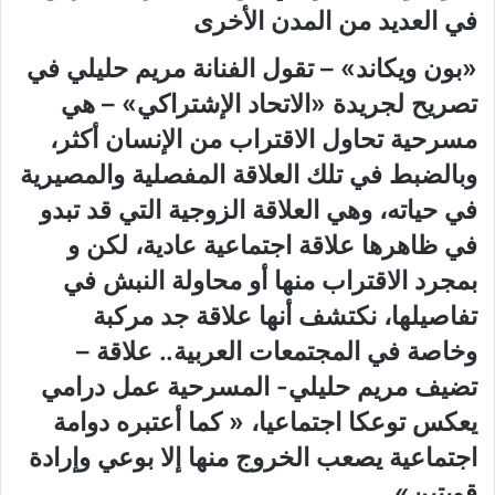
في‮ ‬العديد من المدن الأخرى‮
«‬بون ويكاند‮» – ‬تقول الفنانة مريم حليلي‮ ‬في‮
‬تصريح لجريدة‮ «‬الاتحاد الإشتراكي‮» – ‬هي‮
‬مسرحية تحاول الاقتراب من الإنسان أكثر،‮
‬وبالضبط في‮ ‬تلك العلاقة المفصلية والمصيرية
في‮ ‬حياته،‮ ‬وهي‮ ‬العلاقة الزوجية التي‮ ‬قد تبدو
في‮ ‬ظاهرها علاقة اجتماعية عادية،‮ ‬لكن و
بمجرد الاقتراب منها أو محاولة النبش في‮
‬تفاصيلها،‮ ‬نكتشف أنها علاقة جد مركبة
وخاصة في‮ ‬المجتمعات العربية‮.. ‬علاقة‮ –
‬تضيف مريم حليلي‮- ‬المسرحية عمل درامي‮
‬يعكس توعكا اجتماعيا،‮ « ‬كما أعتبره دوامة
اجتماعية‮ ‬يصعب الخروج منها إلا بوعي‮ ‬وإرادة
قويتين‮»