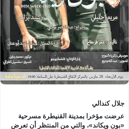
‬جلال كندالي
عرضت مؤخرا بمدينة القنيطرة مسرحية‮
«‬بون ويكاند‮»‬،‮ ‬والتي‮ ‬من المنتظر أن تعرض