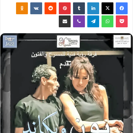
لينكدإن
‏Tumblr
بينتيريست
‏Reddit
‏VKontakte
Odnoklassniki
‫Pocket
واتساب
تيلقرام
ڤايبر
مشاركة عبر البريد