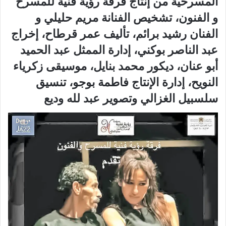
المسرحية من إنتاج فرقة رؤية فنية للمسرح
و الفنون،‮ ‬تشخيص الفنانة مريم حليلي‮ ‬و
الفنان رشيد برائم،‮ ‬تأليف عمر قرطاح،‮ ‬إخراج
عبد الناصر بوكني،‮ ‬إدارة الممثل عبد الحميد
أبو عنان،‮ ‬ديكور محمد بنايل،‮ ‬موسيقى زكرياء
النويح،‮ ‬إدارة الإنتاج فاطمة بوجو،‮ ‬تنسيق
سلسبيل الغزالي‮ ‬وتصوير عبد لله وديع‮