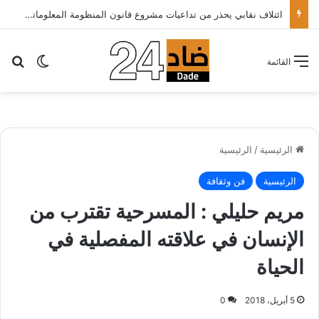
الأطباء الخواص يدعون أخنوش لتطبيق شعار الدولة الاجتماعية بتقليص كلفة العلاج على المرضى…
بح
الوضع ا
القائمة
الرئيسية
/
الرئيسية
الرئيسية
فن وثقافة
مريم حليلي‮ : ‬المسرحية تقترب من
الإنسان في‮ ‬علاقته المفصلية في‮
‬الحياة
5 أبريل، 2018
0