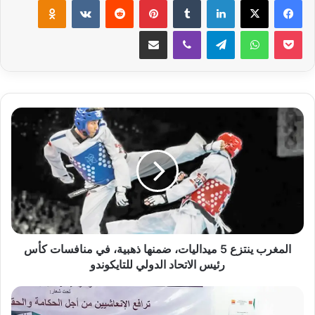
‫Pocket
واتساب
تيلقرام
ڤايبر
مشاركة عبر البريد
ا
ل
م
غ
ر
ب
ي
ن
المغرب‮ ‬ينتزع‮ ‬5‮ ‬ميداليات،‮ ‬ضمنها ذهبية،‮ ‬في‮ ‬منافسات كأس
ت
رئيس الاتحاد الدولي‮ ‬للتايكوندو
ز
ع
ا
ل