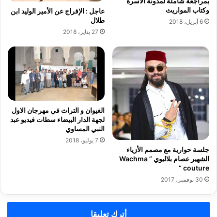
بمراجعة شاملة لمدونة الأسرة
ه
ا
وكتاب المواريث
عاجل : الإفراج عن الأمير الوليد ابن
ب
ل
طلال
ي
6 أبريل، 2018
إ
ة
27 يناير، 2018
ن
،
ع
ا
ش
ف
ي
ي
ا
ت
ي
الغيوان و التراث في مهرجان الاول
م
ض
لجهة الدار البيضاء سطات فيديو عبد
ن
ع
النبي المساوي
ا
ا
7 يوليو، 2018
ف
ل
جلسة حوارية مع مصمم اﻷزياء
س
أ
الشهير عصام بلاليوي ” Wachma
ا
ص
couture “
ت
ب
30 نوفمبر، 2017
ك
ع
أ
ع
س
ل
أترك تعليقا
ر
ى