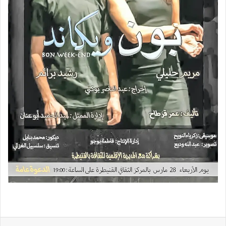
لينكدإن
‏Tumblr
بينتيريست
‏Reddit
‏VKontakte
Odnoklassniki