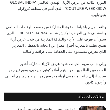
الدورة الثالثة من عرض الأزياء الهندي العالمي “GLOBAL INDIA
COUTURE WEEK GICW”، الذي أقيم في منطقة كروكرام
بنيوديلهي.
وتلقت مريم بلخياط الدعوة للمشاركة من مصمم الرقصات العالمي
والمشرف على العرض، لوكيش شارما LOKESH SHARMA، الذي
سبق أن تعرف على الأزياء والثقافة المغربية من خلال عرض أزياء
هندي نظمه بالمغرب أخيرا، معبرا عن إعجابه بالقفطان المغربي
الذي يحرص مصمموه على الحفاظ على عراقته وأصالته.
وإلى جانب مريم بلخياط، شهد عرض الأزياء مشاركة أشهر
المصممين العالميين، من بينهم أماتو كوتور من دبي، ومورفيوم من
صيربيا، إلى جانب مصممي أزياء معروفين من الهند من بينهم أنجالي
وأرجون كابور.
مقالات ذات صلة
عزالدين زهير……طمس الهويات في أزمنة