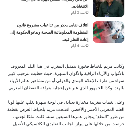
الانتخابات..
منذ 3 أيام
ائتلاف نقابي يحذر من تداعيات مشروع قانون
المنظومة المعلوماتية الصحية ويدعو الحكومة إلى
إعادة النظر فيه..
منذ 4 أيام
وكانت مريم بلخياط فخورة بتمثيل المغرب في هذا البلد المعروف
بالأثواب والأزياء الراقية والألوان المبهرة، حيث حظيت بترحيب كبير
سواء من طرف الإعلام الهندي والدولي أو من مشاهير عالم الأزياء
بالهند، وكذا الجمهور الذي عبر عن إعجابه بعراقة القفطان المغربي.
وعلى نغمات مغربية مختارة بعناية، في لوحة مبهرة يغلب عليها لونا
العلم المغربي الأحمر والأخضر، افتتحت مريم بلخياط العرض بقطعة
من طرز “النطع” يتجاوز عمرها السبعين سنة، كانت ملكا لجدتها،
حرصت من خلالها على إبراز الجانب التقليدي الكلاسيكي الأصيل