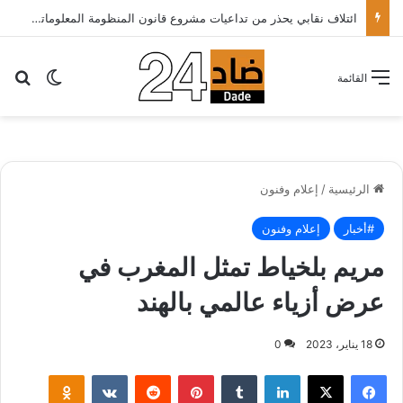
ائتلاف نقابي يحذر من تداعيات مشروع قانون المنظومة المعلوماتية الصحية ويدعو الحكومة إلى إعادة النظر فيه..
بح
الوضع ا
القائمة
الرئيسية
/
إعلام وفنون
#أخبار
إعلام وفنون
مريم بلخياط تمثل المغرب في
عرض أزياء عالمي بالهند
18 يناير، 2023
0
لينكدإن
بينتيريست
klassniki