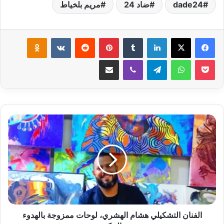
dade24
ضاد 24
مريم بلخياط
لينكدإن
بينتيريست
klassniki
‫Pocket
واتساب
تيلقرام
ڤايبر
مشاركة عبر البريد
الفنان
التشكيلي
هشام
الهشري،
لوحات
ممزوجة
بالهدوء
والحكمة
الفنان التشكيلي هشام الهشري، لوحات ممزوجة بالهدوء