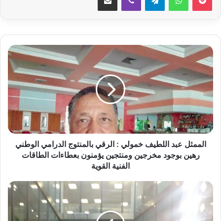
ا
ل
م
م
ث
ل
ع
ب
د
ا
الممثل عبد اللطيف خمولي : الرقي بالمنتوج الدرامي الوطني
ل
رهين بوجود مخرجين ومنتجين يؤمنون بعطاءات الطاقات
ل
الفنية القوية
ط
ي
ت
ف
ر
خ
ش
م
ي