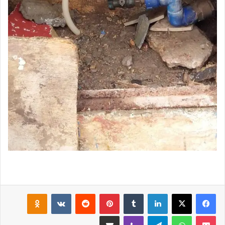
لينكدإن
‏Tumblr
بينتيريست
‏Reddit
‏VKontakte
Odnoklassniki
‫Pocket
واتساب
تيلقرام
ڤايبر
مشاركة عبر البريد