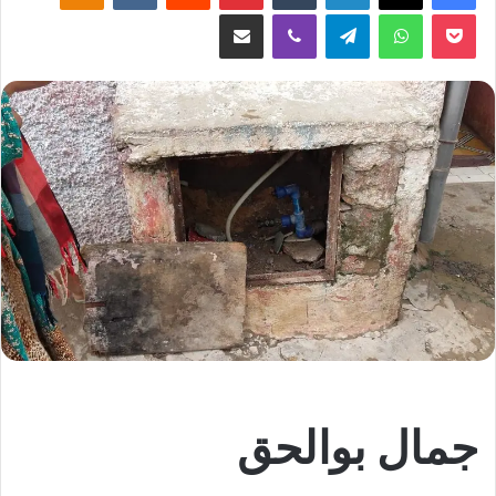
‫Pocket
واتساب
تيلقرام
ڤايبر
مشاركة عبر البريد
جمال بوالحق