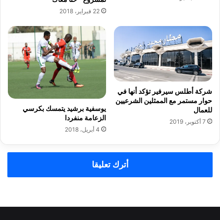
ا
ن
22 فبراير، 2018
م
ا
ي
ل
ا
إ
ل
د
و
ر
ط
ي
ن
س
ي
ي
شركة أطلس سيرفير تؤكد أنها في
ر
ا
حوار مستمر مع الممثلين الشرعيين
ه
ل
يوسفية برشيد‮ ‬يتمسك بكرسي‮
للعمال
ي
ح
‬الزعامة منفردا
7 أكتوبر، 2019
ن
س
4 أبريل، 2018
ب
ن
و
ي
ج
ل
أترك تعليقا
و
ج
د
ا
م
ئ
خ
ز
ر
ة
ج
"