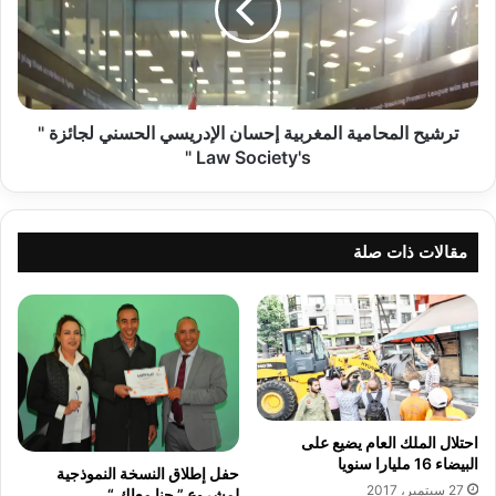
و
ح
ل
ا
ي
ل
:
م
ا
ح
ل
ا
ترشيح المحامية المغربية إحسان الإدريسي الحسني لجائزة "
ر
م
Law Society's "
ق
ي
ي
ة
ب
ا
ا
ل
مقالات ذات صلة
ل
م
م
غ
ن
ر
ت
ب
و
ي
ج
ة
ا
إ
ل
ح
احتلال الملك العام يضيع على
د
س
البيضاء 16 مليارا سنويا
حفل إطلاق النسخة النموذجية
ر
ا
27 سبتمبر، 2017
لمشروع ” حنا معاك “