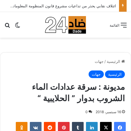
ائتلاف نقابي يحذر من تداعيات مشروع قانون المنظومة المعلوماتية الصحية ويدعو الحكومة إلى إعادة النظر فيه..
بح
الوضع ا
القائمة
الرئيسية
/
جهات
الرئيسية
جهات
مديونة : سرقة عدادات الماء
الشروب بدوار ” الحلايبية “
16 سبتمبر، 2018
0
لينكدإن
‏Tumblr
بينتيريست
‏Reddit
‏VKontakte
Odnoklassniki