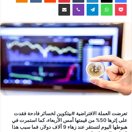
‫Pocket
واتساب
تيلقرام
ڤايبر
مشاركة عبر البريد
تعرضت العملة الافتراضية #بيتكوين لخسائر فادحة فقدت
على إثرها 50% من قيمتها أمس الأربعاء، كما استمرت في
هبوطها اليوم لتستقر عند زهاء 9 آلاف دولار، فما سبب هذا