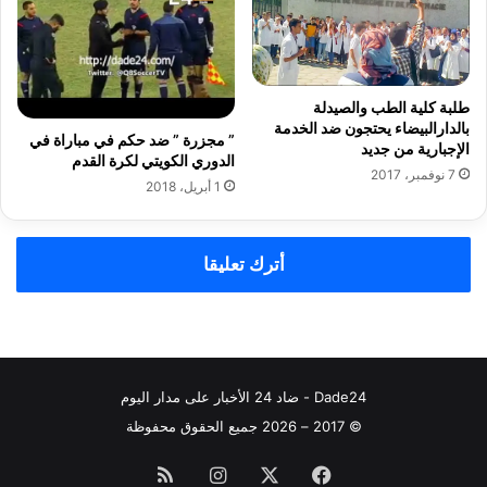
ي
ت
و
ص
ل
طلبة كلية الطب والصيدلة
ب
بالدارالبيضاء‮ ‬يحتجون ضد الخدمة
” مجزرة ” ضد حكم في مباراة في
ش
الإجبارية من جديد
الدوري الكويتي لكرة القدم
ك
7 نوفمبر، 2017
ا
1 أبريل، 2018
ي
ة
ب
أترك تعليقا
خ
ص
و
ص
خ
ر
Dade24 - ضاد 24 الأخبار على مدار اليوم
و
© 2017 – 2026 جميع الحقوق محفوظة
ق
ا
فيسبوك
‫X
انستقرام
ملخص
ت