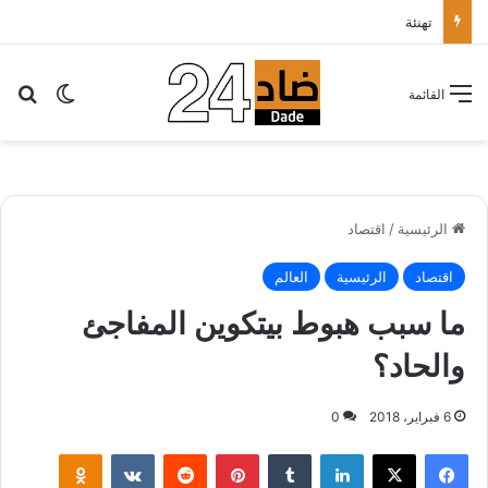
تهنئة
بح
الوضع ا
القائمة
الرئيسية
/
اقتصاد
اقتصاد
الرئيسية
العالم
ما سبب هبوط بيتكوين المفاجئ
والحاد؟
6 فبراير، 2018
0
لينكدإن
‏Tumblr
بينتيريست
‏Reddit
‏VKontakte
Odnoklassniki