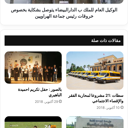
ع
ا
الوكيل العام للملك ب الدارالبيضاء يتوصل بشكاية بخصوص
م
خروقات رئيس جماعة الهراويين
ل
ل
م
ل
مقالات ذات صلة
ك
ب
ا
ل
د
ا
ر
ا
بالصور : حفل تكريم احميدة
ل
الباهيري
سطات :21 مشروعا لمحاربة الفقر
ب
والإقصاء الاجتماعي
29 أكتوبر، 2018
ي
10 أكتوبر، 2018
ض
ا
ء