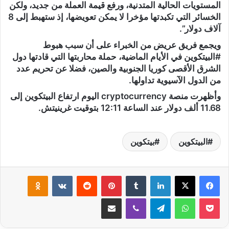
المستويات الحالية المتدنية، ورفع قيمة العملة من جديد، ولكن
الخسائر التي تكبدتها مؤخرا لا يمكن تعويضها، إذ ستهبط إلى 8
آلاف دولار”.
ويجمع فريق عريض من الخبراء على أن سبب هبوط
#البيتكوين في الأيام الماضية، حملة محاربتها التي قادتها دول
الشرق الأقصى كوريا الجنوبية والصين، فضلا عن تحريم عدد
من الدول الآسيوية تداولها.
وأظهرت منصة cryptocurrency اليوم ارتفاع البيتكوين إلى
11.68 ألف دولار عند الساعة 12:11 بتوقيت غرينيتش.
البيتكوين
بيتكوين
لينكدإن
‏Tumblr
بينتيريست
‏Reddit
‏VKontakte
Odnoklassniki
‫Pocket
واتساب
تيلقرام
ڤايبر
مشاركة عبر البريد