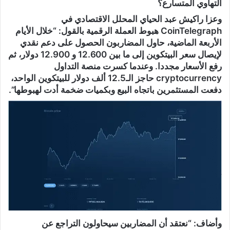
التهاوي المتسارع؟
وعزا راكيش عبد الحياي المحلل الاقتصادي في
CoinTelegraph هبوط العملة الرقمية بالقول: “خلال الأيام
الأربعة الماضية، حاول المضاربون الحصول على دعم نقدي
لإيصال سعر البيتكوين إلى ما بين 12.600 و 12.900 دولار، ثم
رفع الأسعار مجددا. وعندما كسرت منصة التداول
cryptocurrency حاجز الـ12.5 ألف دولار للبيتكوين الواحد،
دفعت المستثمرين باتجاه البيع وبكميات ضخمة أدت لهبوطها”.
وأضاف: “نعتقد أن المضاربين سيحاولون التراجع عن