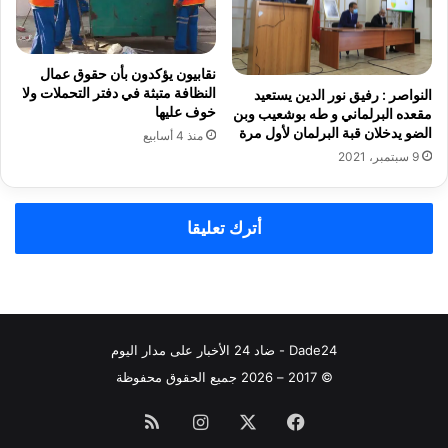
نقابيون يؤكدون بأن حقوق عمال
النظافة متبثة في دفتر التحملات ولا
النواصر : رفيق نور الدين يستعيد
خوف عليها
مقعده البرلماني و طه بوشعيب وبن
الضو يدخلان قبة البرلمان لأول مرة
منذ 4 أسابيع
9 سبتمبر، 2021
أترك تعليقا
Dade24 - ضاد 24 الأخبار على مدار اليوم
© 2017 – 2026 جميع الحقوق محفوظة
فيسبوك
‫X
انستقرام
ملخص