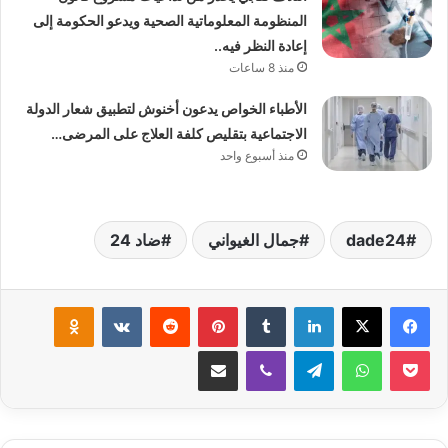
المنظومة المعلوماتية الصحية ويدعو الحكومة إلى
إعادة النظر فيه..
منذ 8 ساعات
الأطباء الخواص يدعون أخنوش لتطبيق شعار الدولة
الاجتماعية بتقليص كلفة العلاج على المرضى…
منذ أسبوع واحد
dade24
جمال الغيواني
ضاد 24
لينكدإن
بينتيريست
klassniki
‫Pocket
واتساب
تيلقرام
ڤايبر
مشاركة عبر البريد