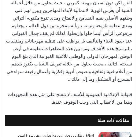
للفن لكن دون نسيان مهمته كمربي ، حيث يحاول من خلال أعماله
الفنية أن يغرس الهوية الانتمائية لأبناء المهاجرين ويبرز لهم غنى
وطنهم الأصلي بقيم التسامح والانفتاح ومدى تنوع مكنونه التراثي
ومدى عظمة تاريخه وتربته ، وبأنه مفخرة بين دول العالم ، يجعلهم
مرفوعي الرأس أينما حلوا وارتحلوا، لذلك لم يقف جمال الغيواني
عند حدود الغناء والتأليف بل يواظب على تنظيم مهرجانات وملتقيات
، لترسيخ هذه الأهداف ومن بين هذه التظاهرات تنظيمه في أرض
الوطن المهرجان الدولي والوطني للأغنية الغيوانية الذي بلغ اليوم
نسخته الثالثة ، بحيث يحاول من خلاله تعريف الشباب بكنوز بلدهم
من أعلام فنية وثقافية ونصوص أدبية وفكرية وأعمال رفيعة سواء في
المسرح أو التشكيل وما إلى ذلك ..
قنواتنا الإعلامية العمومية للأسف لا تنفتح على مثل هذه المجهودات
وهذا من الأعطاب التي وجب الوقوف عندها
مقالات ذات صلة
ائتلاف نقابي يحذر من تداعيات مشروع قانون