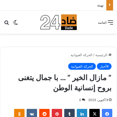
تهنئة
بح
الوضع ا
القائمة
الرئيسية
/
الحركة الغيوانية
#أخبار
الحركة الغيوانية
” مازال الخير ” … با جمال يتغنى
بروح إنسانية الوطن
9 أكتوبر، 2023
0
لينكدإن
بينتيريست
klassniki