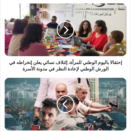
إحتفالا
باليوم
الوطني
للمرأة،
إئتلاف
نسائي
يعلن
إنخراطه
في
الورش
إحتفالا باليوم الوطني للمرأة، إئتلاف نسائي يعلن إنخراطه في
الوطني
الورش الوطني لإعادة النظر في مدونة الأسرة
لإعادة
النظر
النجم
في
سعيد
مدونة
الناصري
الأسرة
يطلق
فيلمه
الجديد
"نايضة"
بشعاره
"كبرها