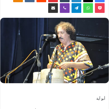
‫Pocket
واتساب
تيلقرام
ڤايبر
مشاركة عبر البريد
أبو آية