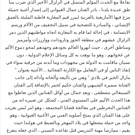
تفاعلا مع الحدث المؤلم المتمثل في الزلزال الأخير الذي ضرب منا
طق عديدة بلدنا ، بادر الفنان جمال الغيواني إلى إصدار أغنية جميلة
مزج فيها الأمازيغية بالعربية ليبرز قيم المغاربة قاطبة المليئة بالعمق
الإنساني ، والمبادرة للتضحية في سبيل التخفيف من الآلام ورسم
الابتسامة ، في إحالة لما قام به المغاربة اتجاه مواطنيهم الذين دمر
الزلزال عيشهم في منطقة الحوز وتارودانت ووارززات وأمزميز
ومناطق أخرى ، حيث أبهروا العالم بجودهم وجهدهم لمحو دموع الألم
عن غخوانهم ، وهو ما نوهت به كل وسائل الإعلام الدولية ، دون
نسيان ماقامت به الدولة من مجهودات وما أبدته من حرفية سواء في
إنقاذ الناس أو في التعامل مع الكارثة الفجائية .. الأغنية بعنوان ”
مازال الخير في بلادي ” وهي من تأليفه وألحانه وأدائه إلى جانب
الفنانة سميرة الشبيهي والفنان حكيم لحمر بالإضافة إلى الفنان
السينغالي مصطفى ، ويعد جمال من أوائل الفنانين الذين تعاطوا مع
هذا الحدث الأليم على المستوى الفني ، كشكل عن تعبيره انه من
الفنانين النخرطين في معالجة قضايا المجتمعه ، وهو امر ليس بغريب
على هذا الفنان الذي يمتح أسلوبه الفني من الأغنية الغيوانية ، وهو
واحد من حملة مشعلها في بلاد المهجر وبالضبط في هولندا حيث
يقيم ، ممارسا مهنة التدريس قبل تقاعده النسبي ، الذي جعله يتفرغ