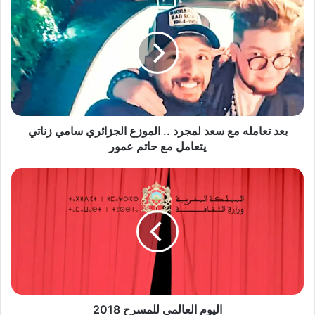
ع
د
ت
ع
ا
م
ل
ه
م
بعد تعامله مع سعد لمجرد .. الموزع الجزائري سامي زناتي
ع
يتعامل مع حاتم عمور
س
ع
ا
د
ل
ل
ي
م
و
ج
م
ر
ا
د
ل
.
ع
.
ا
ا
ل
اليوم العالمي للمسرح 2018