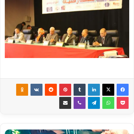
لينكدإن
‏Tumblr
بينتيريست
‏Reddit
‏VKontakte
Odnoklassniki
‫Pocket
واتساب
تيلقرام
ڤايبر
مشاركة عبر البريد
ب