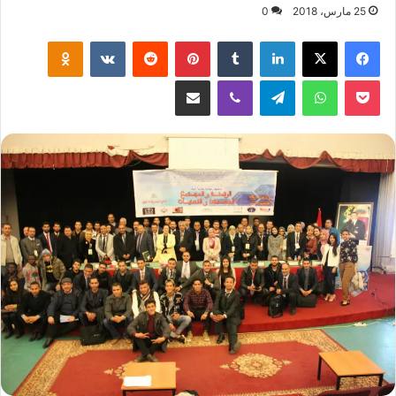
25 مارس، 2018
0
لينكدإن
‏Tumblr
بينتيريست
‏Reddit
‏VKontakte
Odnoklassniki
‫Pocket
واتساب
تيلقرام
ڤايبر
مشاركة عبر البريد